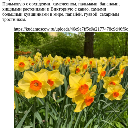
Пальмовую с орхидеями, хамелеоном, пальмами, бананами,
хищными растениями и Викторную с какао, самыми
большими кувшинками в мире, папайей, гуавой, сахарным
тростником.
https://kudamoscow.ru/uploads/46e9a7ff5e9a2177478c9d46f6c