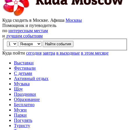
Куда сходить в Москве. Афиша
Москвы
Помощник и путеводитель
по
интересным местам
и
лучшим событиям
Куда пойти
сегодня
завтра
в выходные
в этом месяце
Выставки
Фестивали
С детьми
Активный отдых
Музыка
Шоу
Праздники
Образование
Бесплатно
Музеи
Парки
Погулять
Туристу