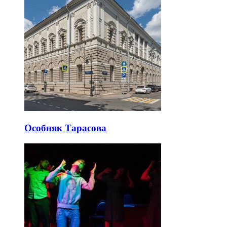
Особняк Тарасова