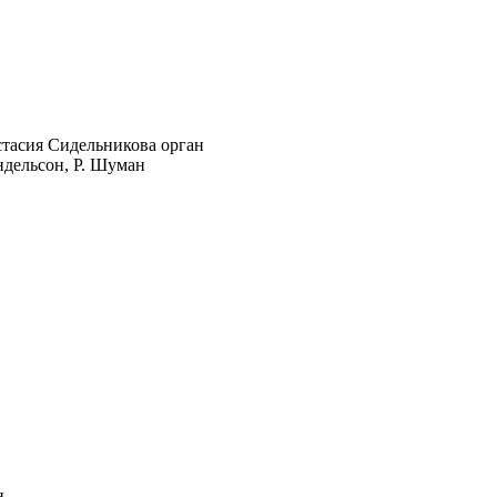
тасия Сидельникова орган
ендельсон, Р. Шуман
н