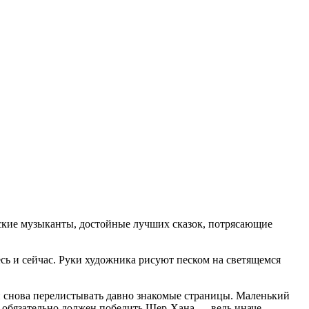
еские музыканты, достойные лучших сказок, потрясающие
сь и сейчас. Руки художника рисуют песком на светящемся
а и снова перелистывать давно знакомые страницы. Маленький
ли обязательно должен победить Шер-Хана — ведь иначе