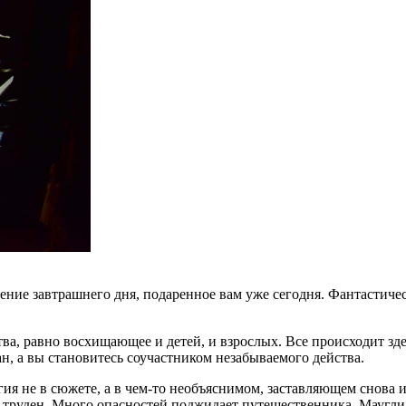
ение завтрашнего дня, подаренное вам уже сегодня. Фантастич
а, равно восхищающее и детей, и взрослых. Все происходит зде
н, а вы становитесь соучастником незабываемого действа.
магия не в сюжете, а в чем-то необъяснимом, заставляющем снов
так труден. Много опасностей поджидает путешественника. Мауг