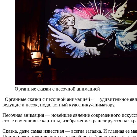
Органные сказки с песочной анимацией
«Органные сказки с песочной анимацией» — удивительное явл
ведущие и песок, подвластный кудеснику-аниматору.
Песочная анимация — новейшее явление современного искусств
столе изменчивые картины, изображение транслируется на экра
Сказка, даже самая известная — всегда загадка. И главная ее 
Принц очень хочет вернуться к своей розе. А ведь путь туда 