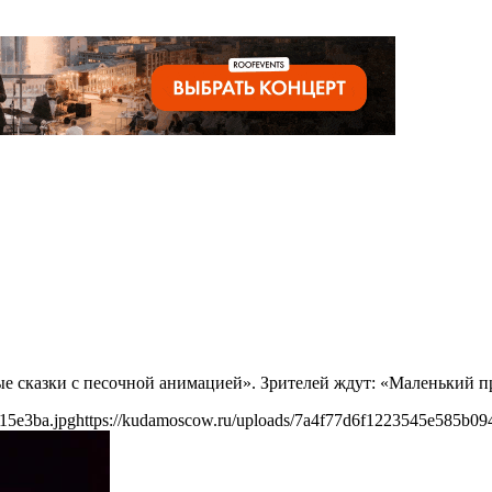
ые сказки с песочной анимацией». Зрителей ждут: «Маленький п
15e3ba.jpg
https://kudamoscow.ru/uploads/7a4f77d6f1223545e585b09