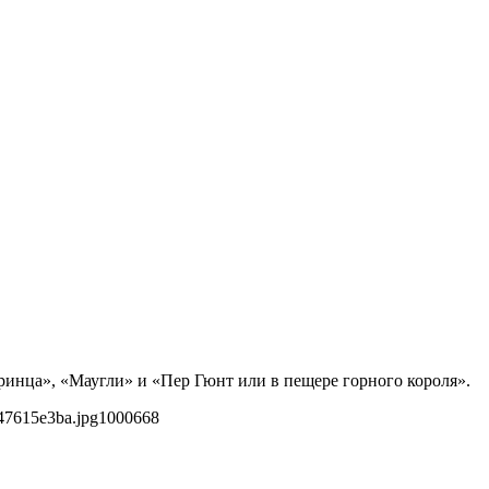
ринца», «Маугли» и «Пер Гюнт или в пещере горного короля».
47615e3ba.jpg
1000
668