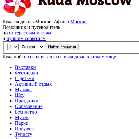
Куда сходить в Москве. Афиша
Москвы
Помощник и путеводитель
по
интересным местам
и
лучшим событиям
Куда пойти
сегодня
завтра
в выходные
в этом месяце
Выставки
Фестивали
С детьми
Активный отдых
Музыка
Шоу
Праздники
Образование
Бесплатно
Музеи
Парки
Погулять
Туристу