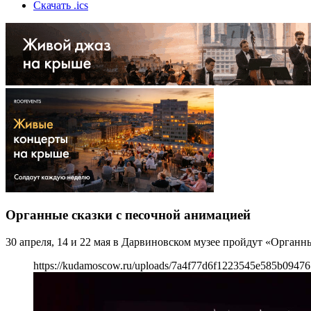
Скачать .ics
Органные сказки с песочной анимацией
30 апреля, 14 и 22 мая в Дарвиновском музее пройдут «Органн
https://kudamoscow.ru/uploads/7a4f77d6f1223545e585b09476