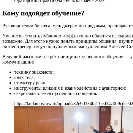
Ораторский практикум «Речь как меч» 2023
Кому подойдет обучение?
Руководителям бизнеса, менеджерам по продажам, преподавателя
Умение выступать публично и эффективно общаться с людьми н
возможно. Для этого нужно понять принципы общения, изучить
бизнес-тренер и коуч по публичным выступлениям Алексей Со
Ведущий расскажет о трёх принципах успешного общения — ув
коммуникации:
технику знакомств;
язык тела;
структуру речи;
инструменты влияния и взаимодействия с аудиторией;
секретный элемент успешного общения.
https://kudamoscow.ru/uploads/82e9d334b216ed34c069cdced2