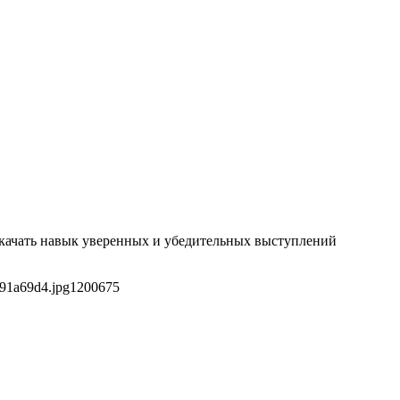
окачать навык уверенных и убедительных выступлений
691a69d4.jpg
1200
675