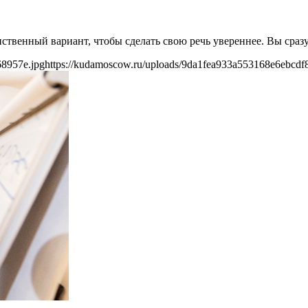
твенный вариант, чтобы сделать свою речь увереннее. Вы сразу 
68957e.jpg
https://kudamoscow.ru/uploads/9da1fea933a553168e6ebcdf