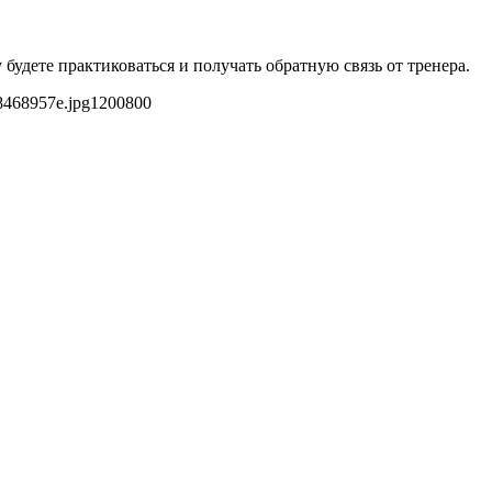
будете практиковаться и получать обратную связь от тренера.
8468957e.jpg
1200
800