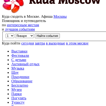
Куда сходить в Москве. Афиша
Москвы
Помощник и путеводитель
по
интересным местам
и
лучшим событиям
Куда пойти
сегодня
завтра
в выходные
в этом месяце
Выставки
Фестивали
С детьми
Активный отдых
Музыка
Шоу
Праздники
Образование
Бесплатно
Музеи
Парки
Погулять
Туристу