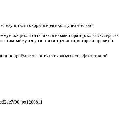
ет научиться говорить красиво и убедительно.
оммуникацию и оттачивать навыки ораторского мастерства
о этим займутся участники тренинга, который проведёт
ники попробуют освоить пять элементов эффективной
ed2de7f00.jpg
1200
811