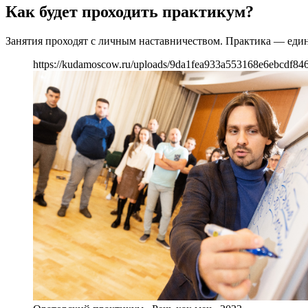
Как будет проходить практикум?
Занятия проходят с личным наставничеством. Практика — единс
https://kudamoscow.ru/uploads/9da1fea933a553168e6ebcdf84