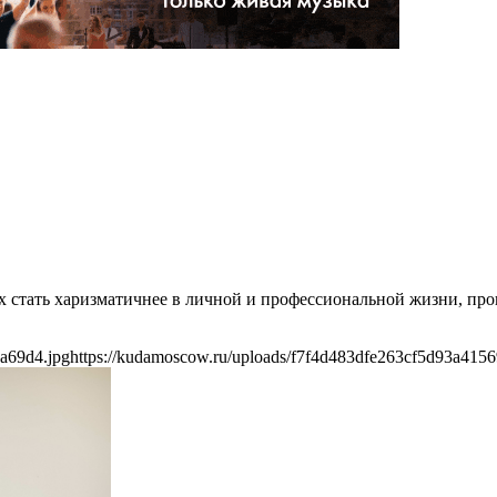
х стать харизматичнее в личной и профессиональной жизни, пр
a69d4.jpg
https://kudamoscow.ru/uploads/f7f4d483dfe263cf5d93a415