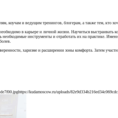
м, коучам и ведущим тренингов, блогерам, а также тем, кто хоч
еобходимо в карьере и личной жизни. Научиться выстраивать к
 необходимые инструменты и отработать их на практике. Именн
болев.
еренности, харизме и расширении зоны комфорта. Затем участ
de7f00.jpg
https://kudamoscow.ru/uploads/82e9d334b216ed34c069cdc