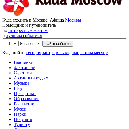
Куда сходить в Москве. Афиша
Москвы
Помощник и путеводитель
по
интересным местам
и
лучшим событиям
Куда пойти
сегодня
завтра
в выходные
в этом месяце
Выставки
Фестивали
С детьми
Активный отдых
Музыка
Шоу
Праздники
Образование
Бесплатно
Музеи
Парки
Погулять
Туристу