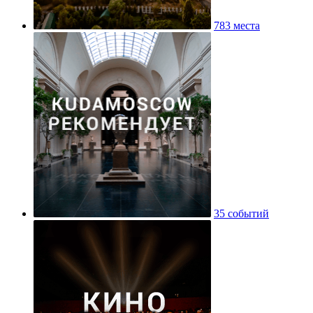
783 места
35 событий