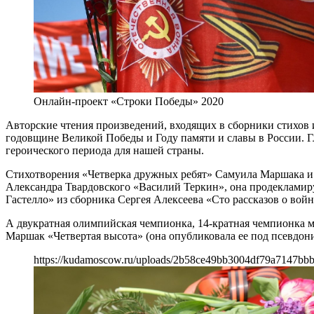
Онлайн-проект «Строки Победы» 2020
Авторские чтения произведений, входящих в сборники стихов 
годовщине Великой Победы и Году памяти и славы в России. 
героического периода для нашей страны.
Стихотворения «Четверка дружных ребят» Самуила Маршака и 
Александра Твардовского «Василий Теркин», она продекламиру
Гастелло» из сборника Сергея Алексеева «Сто рассказов о войн
А двукратная олимпийская чемпионка, 14-кратная чемпионка 
Маршак «Четвертая высота» (она опубликовала ее под псевдон
https://kudamoscow.ru/uploads/2b58ce49bb3004df79a7147bbb