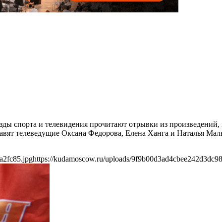
везды спорта и телевидения прочитают отрывки из произведений
авят телеведущие Оксана Федорова, Елена Ханга и Наталья Мал
a2fc85.jpg
https://kudamoscow.ru/uploads/9f9b00d3ad4cbee242d3dc98