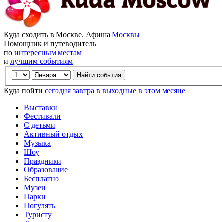
Куда сходить в Москве. Афиша
Москвы
Помощник и путеводитель
по
интересным местам
и
лучшим событиям
Куда пойти
сегодня
завтра
в выходные
в этом месяце
Выставки
Фестивали
С детьми
Активный отдых
Музыка
Шоу
Праздники
Образование
Бесплатно
Музеи
Парки
Погулять
Туристу