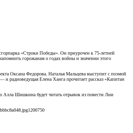
осгорпарка «Строки Победы». Он приурочен к 75-летней
напомнить горожанам о годах войны и значении этого
екта Оксана Федорова. Наталья Мальцева выступит с поэмой
 — и радиоведущая Елена Ханга прочитает рассказ «Капитан
ю Алла Шишкина будет читать отрывок из повести Лии
7bbbc8a048.jpg
1200
750