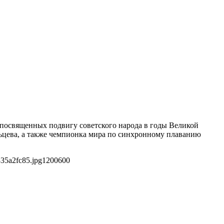
, посвященных подвигу советского народа в годы Великой
ьцева, а также чемпионка мира по синхронному плаванию
35a2fc85.jpg
1200
600