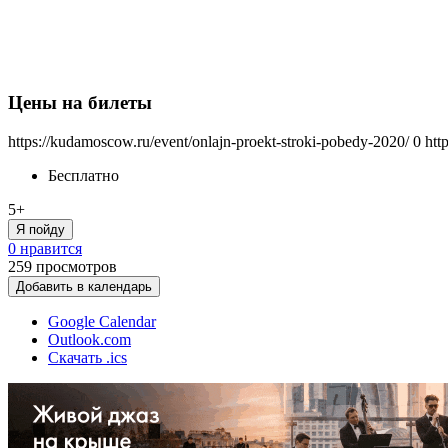
Цены на билеты
https://kudamoscow.ru/event/onlajn-proekt-stroki-pobedy-2020/
0
htt
Бесплатно
5+
Я пойду
0 нравится
259
просмотров
Добавить в календарь
Google Calendar
Outlook.com
Скачать .ics