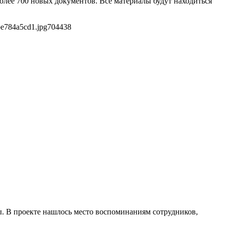
лее 700 новых документов. Все материалы будут находиться
be784a5cd1.jpg
704
438
. В проекте нашлось место воспоминаниям сотрудников,