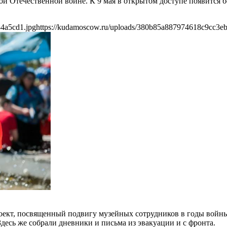
Отечественной войне. К 9 мая в открытом доступе появится бо
4a5cd1.jpg
https://kudamoscow.ru/uploads/380b85a887974618c9cc3e
оект, посвященный подвигу музейных сотрудников в годы войны
десь же собрали дневники и письма из эвакуации и с фронта.