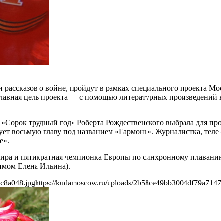
и рассказов о войне, пройдут в рамках специального проекта М
Главная цель проекта — с помощью литературных произведений 
«Сорок трудный год» Роберта Рождественского выбрала для про
ет восьмую главу под названием «Гармонь». Журналистка, теле
е».
мира и пятикратная чемпионка Европы по синхронному плавани
имом Елена Ильина).
c8a048.jpg
https://kudamoscow.ru/uploads/2b58ce49bb3004df79a714