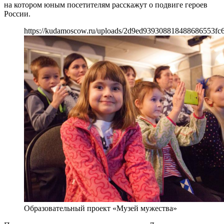
на котором юным посетителям расскажут о подвиге героев
России.
https://kudamoscow.ru/uploads/2d9ed939308818488686553fc6
Образовательный проект «Музей мужества»