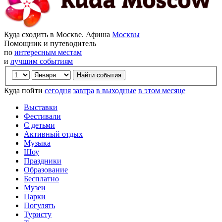
Куда сходить в Москве. Афиша
Москвы
Помощник и путеводитель
по
интересным местам
и
лучшим событиям
Куда пойти
сегодня
завтра
в выходные
в этом месяце
Выставки
Фестивали
С детьми
Активный отдых
Музыка
Шоу
Праздники
Образование
Бесплатно
Музеи
Парки
Погулять
Туристу