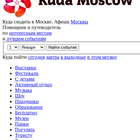
Куда сходить в Москве. Афиша
Москвы
Помощник и путеводитель
по
интересным местам
и
лучшим событиям
Куда пойти
сегодня
завтра
в выходные
в этом месяце
Выставки
Фестивали
С детьми
Активный отдых
Музыка
Шоу
Праздники
Образование
Бесплатно
Музеи
Парки
Погулять
Туристу