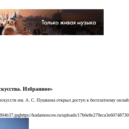
кусства. Избранное»
искусств им. А. С. Пушкина открыл доступ к бесплатному онлайн
804b37.jpg
https://kudamoscow.ru/uploads/17b6e8e279eca3e60748730