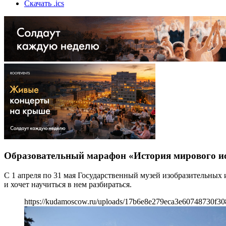
Скачать .ics
Образовательный марафон «История мирового ис
С 1 апреля по 31 мая Государственный музей изобразительных 
и хочет научиться в нем разбираться.
https://kudamoscow.ru/uploads/17b6e8e279eca3e60748730f30