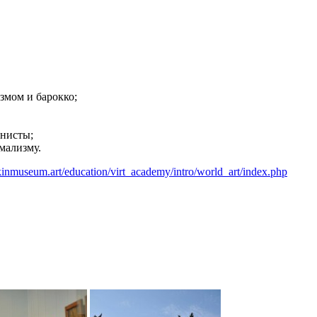
змом и барокко;
рнисты;
мализму.
hkinmuseum.art/education/virt_academy/intro/world_art/index.php