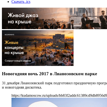
Скачать .ics
Новогодняя ночь 2017 в Лианозовском парке
31 декабря Лианозовский парк подготовил праздничную програ
и новогодняя дискотека.
https://kudamoscow.ru/uploads/bb83f2addc61389cd9db8956d9