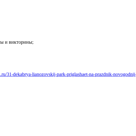
сы и викторины;
rk.ru/31-dekabrya-lianozovskij-park-priglashaet-na-prazdnik-novogodni