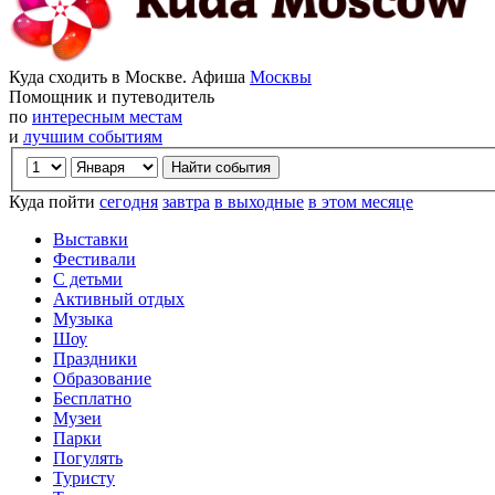
Куда сходить в Москве. Афиша
Москвы
Помощник и путеводитель
по
интересным местам
и
лучшим событиям
Куда пойти
сегодня
завтра
в выходные
в этом месяце
Выставки
Фестивали
С детьми
Активный отдых
Музыка
Шоу
Праздники
Образование
Бесплатно
Музеи
Парки
Погулять
Туристу