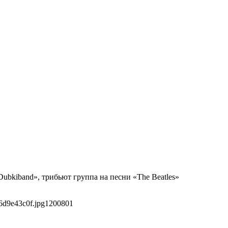
ubkiband», трибьют группа на песни «The Beatles»
6d9e43c0f.jpg
1200
801