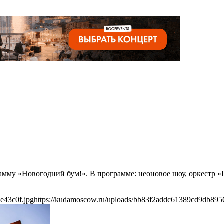
мму «Новогодний бум!». В программе: неоновое шоу, оркестр «D
e43c0f.jpg
https://kudamoscow.ru/uploads/bb83f2addc61389cd9db895