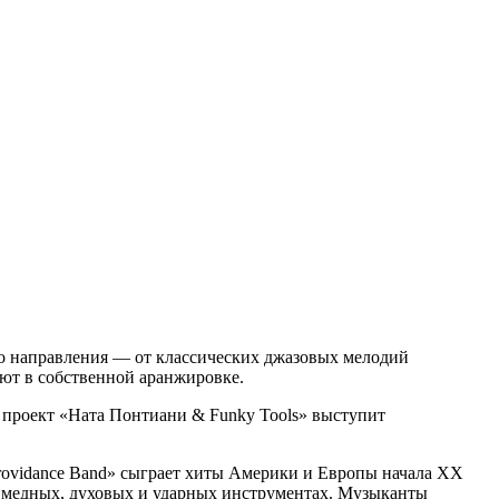
го направления — от классических джазовых мелодий
ют в собственной аранжировке.
 проект «Ната Понтиани & Funky Tools» выступит
rovidance Band» сыграет хиты Америки и Европы начала XX
на медных, духовых и ударных инструментах. Музыканты