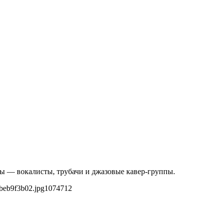
ты — вокалисты, трубачи и джазовые кавер-группы.
beb9f3b02.jpg
1074
712