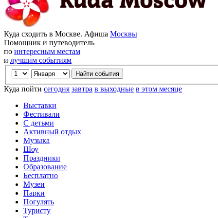
Куда сходить в Москве. Афиша
Москвы
Помощник и путеводитель
по
интересным местам
и
лучшим событиям
Куда пойти
сегодня
завтра
в выходные
в этом месяце
Выставки
Фестивали
С детьми
Активный отдых
Музыка
Шоу
Праздники
Образование
Бесплатно
Музеи
Парки
Погулять
Туристу