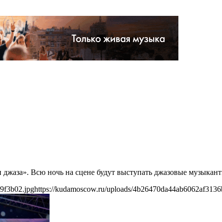
 джаза». Всю ночь на сцене будут выступать джазовые музыкан
9f3b02.jpg
https://kudamoscow.ru/uploads/4b26470da44ab6062af3136