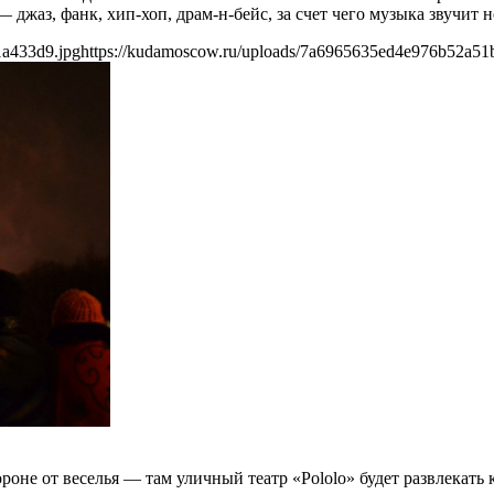
джаз, фанк, хип-хоп, драм-н-бейс, за счет чего музыка звучит 
1a433d9.jpg
https://kudamoscow.ru/uploads/7a6965635ed4e976b52a51
роне от веселья — там уличный театр «Pololo» будет развлекать