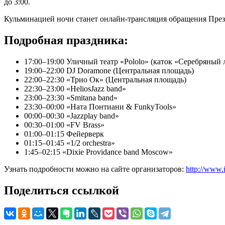
до 3:00.
Кульминацией ночи станет онлайн-трансляция обращения През
Подробная праздника:
17:00–19:00 Уличный театр «Pololo» (каток «Серебряный 
19:00–22:00 DJ Doramone (Центральная площадь)
22:00–22:30 «Трио Ок» (Центральная площадь)
22:30–23:00 «HeliosJazz band»
23:00–23:30 «Smitana band»
23:30–00:00 «Ната Понтиани & FunkyTools»
00:00–00:30 «Jazzplay band»
00:30–01:00 «FV Brass»
01:00–01:15 Фейерверк
01:15–01:45 «1/2 orchestra»
1:45–02:15 «Dixie Providance band Moscow»
Узнать подробности можно на сайте организаторов:
http://www.
Поделиться ссылкой