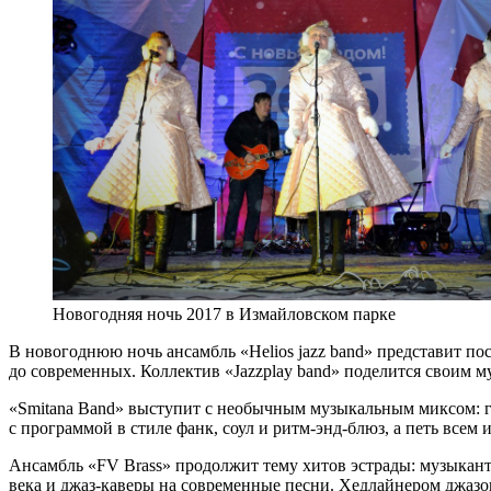
Новогодняя ночь 2017 в Измайловском парке
В новогоднюю ночь ансамбль «Helios jazz band» представит п
до современных. Коллектив «Jazzplay band» поделится своим
«Smitana Band» выступит с необычным музыкальным миксом: гр
с программой в стиле фанк, соул и ритм-энд-блюз, а петь всем 
Ансамбль «FV Brass» продолжит тему хитов эстрады: музыкант
века и джаз-каверы на современные песни. Хедлайнером джазов