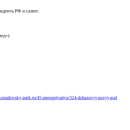
идента РФ и салют.
лед»)
izmailovsky-park.ru/45-meropriyatiya/324-dzhazovyj-novyj-god