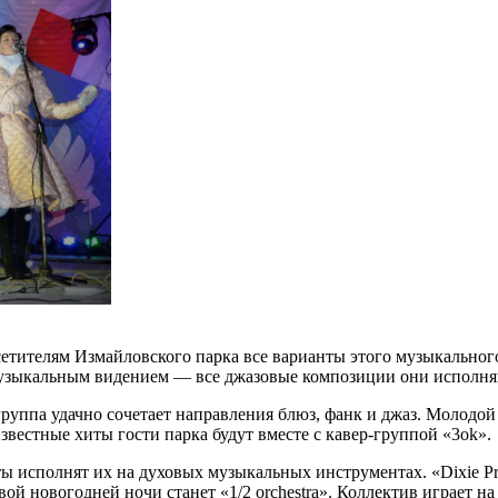
осетителям Измайловского парка все варианты этого музыкально
 музыкальным видением — все джазовые композиции они исполня
уппа удачно сочетает направления блюз, фанк и джаз. Молодой
известные хиты гости парка будут вместе с кавер-группой «3ok».
ы исполнят их на духовых музыкальных инструментах. «Dixie P
ой новогодней ночи станет «1/2 orchestra». Коллектив играет 