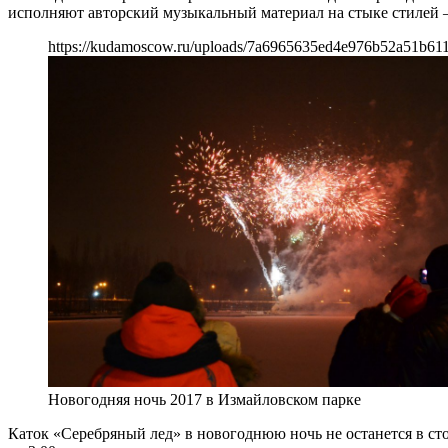
исполняют авторский музыкальный материал на стыке стилей — 
https://kudamoscow.ru/uploads/7a6965635ed4e976b52a51b61
Новогодняя ночь 2017 в Измайловском парке
Каток «Серебряный лед» в новогоднюю ночь не останется в сто