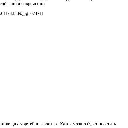
необычно и современно.
b611a433d9.jpg
1074
711
 катающихся детей и взрослых. Каток можно будет посетить