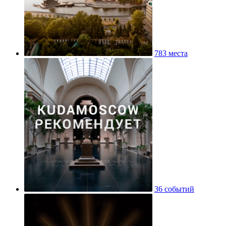
783 места
36 событий