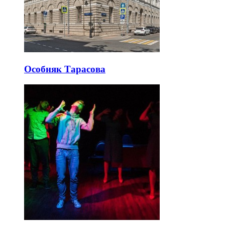
Особняк Тарасова