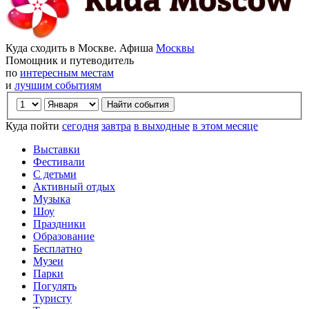
Куда сходить в Москве. Афиша
Москвы
Помощник и путеводитель
по
интересным местам
и
лучшим событиям
Куда пойти
сегодня
завтра
в выходные
в этом месяце
Выставки
Фестивали
С детьми
Активный отдых
Музыка
Шоу
Праздники
Образование
Бесплатно
Музеи
Парки
Погулять
Туристу