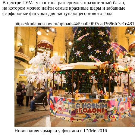
В центре ГУМа у фонтана развернулся праздничный базар,
на котором можно найти самые красивые шары и забавные
фарфоровые фигурки для наступающего нового года.
https://kudamoscow.ru/uploads/4d9aafc9f97ead3686fc3e1e481
Новогодняя ярмарка у фонтана в ГУМе 2016