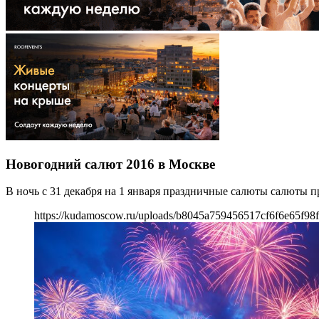
Новогодний салют 2016 в Москве
В ночь с 31 декабря на 1 января праздничные салюты салюты п
https://kudamoscow.ru/uploads/b8045a759456517cf6f6e65f98f