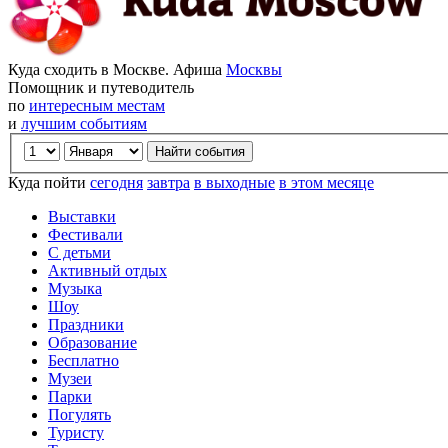
Куда сходить в Москве. Афиша
Москвы
Помощник и путеводитель
по
интересным местам
и
лучшим событиям
Куда пойти
сегодня
завтра
в выходные
в этом месяце
Выставки
Фестивали
С детьми
Активный отдых
Музыка
Шоу
Праздники
Образование
Бесплатно
Музеи
Парки
Погулять
Туристу