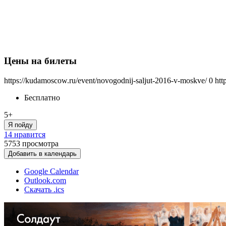
Цены на билеты
https://kudamoscow.ru/event/novogodnij-saljut-2016-v-moskve/
0
htt
Бесплатно
5+
Я пойду
14 нравится
5753
просмотра
Добавить в календарь
Google Calendar
Outlook.com
Скачать .ics