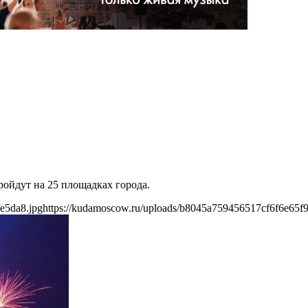
ройдут на 25 площадках города.
e5da8.jpg
https://kudamoscow.ru/uploads/b8045a759456517cf6f6e65f9