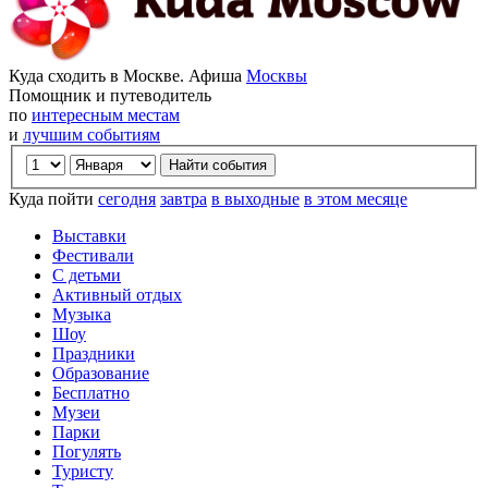
Куда сходить в Москве. Афиша
Москвы
Помощник и путеводитель
по
интересным местам
и
лучшим событиям
Куда пойти
сегодня
завтра
в выходные
в этом месяце
Выставки
Фестивали
С детьми
Активный отдых
Музыка
Шоу
Праздники
Образование
Бесплатно
Музеи
Парки
Погулять
Туристу