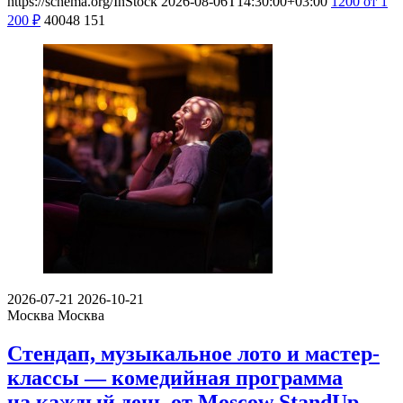
https://schema.org/InStock
2026-08-06T14:30:00+03:00
1200
от 1
200
₽
40048
151
2026-07-21
2026-10-21
Москва
Москва
Стендап, музыкальное лото и мастер-
классы — комедийная программа
на каждый день от Moscow StandUp