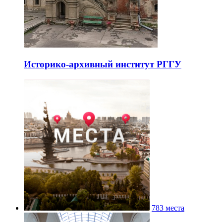
Историко-архивный институт РГГУ
783 места