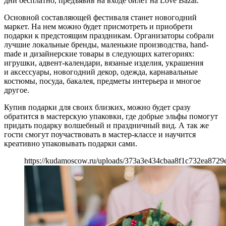
дни бесплатно, предъявив на входе билет на Love Bazar.
Основной составляющей фестиваля станет новогодний
маркет. На нем можно будет присмотреть и приобрети
подарки к предстоящим праздникам. Организаторы собрали
лучшие локальные бренды, маленькие производства, hand-
made и дизайнерские товары в следующих категориях:
игрушки, адвент-календари, вязаные изделия, украшения
и аксессуары, новогодний декор, одежда, карнавальные
костюмы, посуда, бакалея, предметы интерьера и многое
другое.
Купив подарки для своих близких, можно будет сразу
обратится в мастерскую упаковки, где добрые эльфы помогут
придать подарку волшебный и праздничный вид. А так же
гости смогут поучаствовать в мастер-классе и научится
креативно упаковывать подарки сами.
https://kudamoscow.ru/uploads/373a3e434cbaa8f1c732ea8729