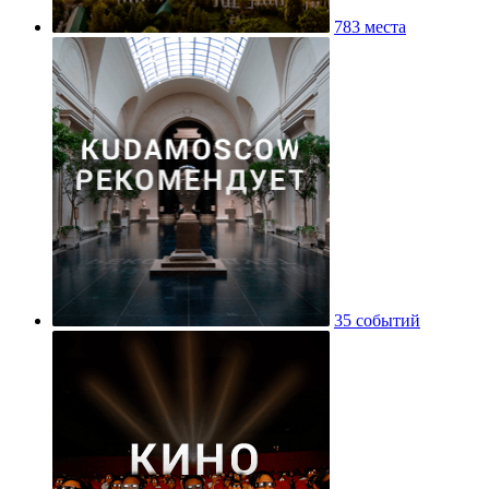
783 места
35 событий