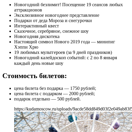
Новогодний безлимит! Посещение 19 сеансов любых
аттракционов
Эксклюзивное новогоднее представление
Подарки от деда Мороза и снегурочки
Интерактивный квест
Сказочное, серебряное, снежное шоу
Новогодняя дискотека
Настоящий символ Нового 2019 года — минипиг
Хэппи Хрю
19 любимых мультгероев (за 9 дней праздников)
Новогодний калейдоскоп событий: с 2 по 8 января
каждый день новые шоу⠀
Стоимость билетов:
цена билета без подарка — 1750 рублей;
цена билета с подарком — 2000 рублей;
подарок отдельно — 500 рублей.
https://kudamoscow.ru/uploads/9acde58dd849d03f2e049ab83f