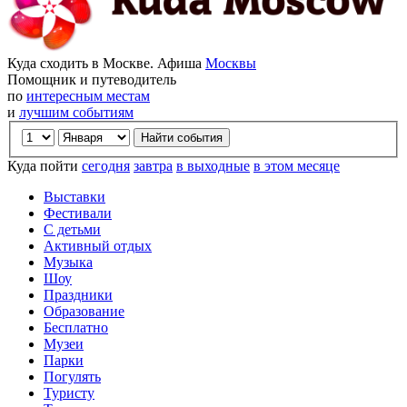
Куда сходить в Москве. Афиша
Москвы
Помощник и путеводитель
по
интересным местам
и
лучшим событиям
Куда пойти
сегодня
завтра
в выходные
в этом месяце
Выставки
Фестивали
С детьми
Активный отдых
Музыка
Шоу
Праздники
Образование
Бесплатно
Музеи
Парки
Погулять
Туристу