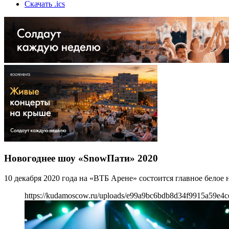
Скачать .ics
Новогоднее шоу «SnowПати» 2020
10 декабря 2020 года на «ВТБ Арене» состоится главное белое
https://kudamoscow.ru/uploads/e99a9bc6bdb8d34f9915a59e4c