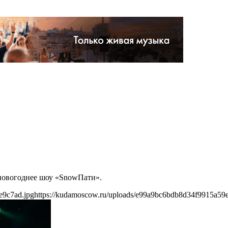
 новогоднее шоу «SnowПати».
e9c7ad.jpg
https://kudamoscow.ru/uploads/e99a9bc6bdb8d34f9915a59