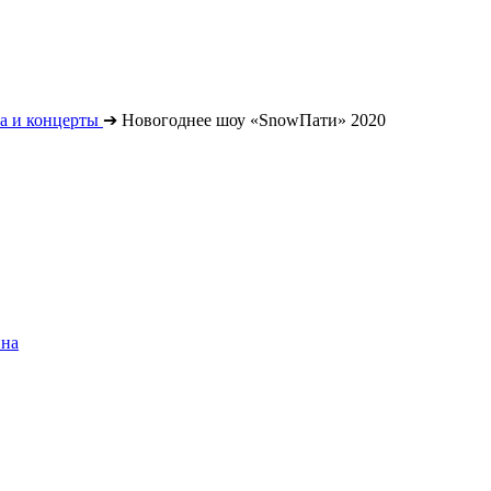
а и концерты
➔
Новогоднее шоу «SnowПати» 2020
ина