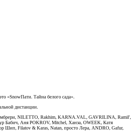
это «SnowПати. Тайна белого сада».
иальной дистанции.
 Краймбрери, NILETTO, Rakhim, KARNA.VAL, GAVRILINA, Ramil',
ур Бабич, Аня POKROV, Mitchel, Ханза, OWEEK, Катя
Шип, Filatov & Karas, Natan, просто Лера, ANDRO, Gafur,