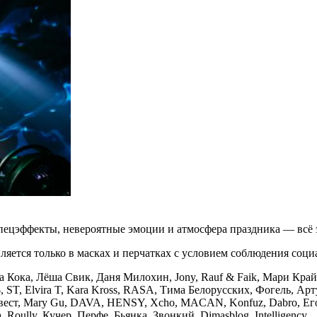
спецэффекты, невероятные эмоции и атмосфера праздника — всё 
вляется только в масках и перчатках с условием соблюдения соц
Клава Кока, Лёша Свик, Даня Милохин, Jony, Rauf & Faik, Мари
Elvira T, Kara Kross, RASA, Тима Белорусских, Фогель, Арт
ст, Mary Gu, DAVA, HENSY, Xcho, MACAN, Konfuz, Dabro, Егор 
ly, Кучер, Перфе, Бьянка, Звонкий, Dimasblog, Intelligency.