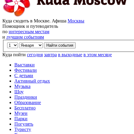
Куда сходить в Москве. Афиша
Москвы
Помощник и путеводитель
по
интересным местам
и
лучшим событиям
Куда пойти
сегодня
завтра
в выходные
в этом месяце
Выставки
Фестивали
С детьми
Активный отдых
Музыка
Шоу
Праздники
Образование
Бесплатно
Музеи
Парки
Погулять
Туристу