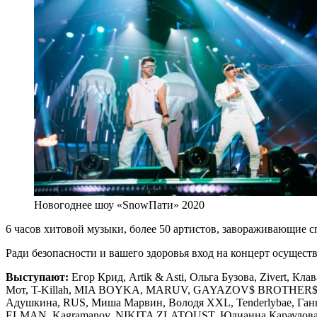
Новогоднее шоу «SnowПати» 2020
6 часов хитовой музыки, более 50 артистов, завораживающие 
Ради безопасности и вашего здоровья вход на концерт осущест
Выступают:
Егор Крид, Artik & Asti, Ольга Бузова, Zivert, 
Мот, T-Killah, MIA BOYKA, MARUV, GAYAZOV$ BROTHER$, ST, 
Адушкина, RUS, Миша Марвин, Володя ХХL, Tenderlybae, Ганве
ELMAN, Kagramanov, NIKITA ZLATOUST, Юлианна Караулова, Roul