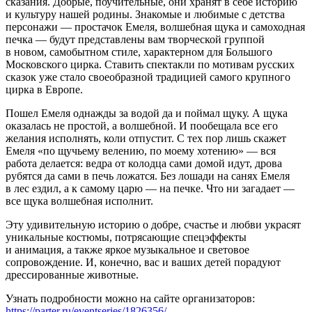
сказания. Добрые, поучительные, они хранят в себе историю
и культуру нашей родины. Знакомые и любимые с детства
персонажи — простачок Емеля, волшебная щука и самоходная
печка — будут представлены вам творческой группой
в новом, самобытном стиле, характерном для Большого
Московского цирка. Ставить спектакли по мотивам русских
сказок уже стало своеобразной традицией самого крупного
цирка в Европе.
Пошел Емеля однажды за водой да и поймал щуку. А щука
оказалась не простой, а волшебной. И пообещала все его
желания исполнять, коли отпустит. С тех пор лишь скажет
Емеля «по щучьему велению, по моему хотению» — вся
работа делается: ведра от колодца сами домой идут, дрова
рубятся да сами в печь ложатся. Без лошади на санях Емеля
в лес ездил, а к самому царю — на печке. Что ни загадает —
все щука волшебная исполнит.
Эту удивительную историю о добре, счастье и любви украсят
уникальные костюмы, потрясающие спецэффекты
и анимация, а также яркое музыкальное и световое
сопровождение. И, конечно, вас и ваших детей порадуют
дрессированные животные.
Узнать подробности можно на сайте организаторов:
https://parter.ru/eventseries/1826356/