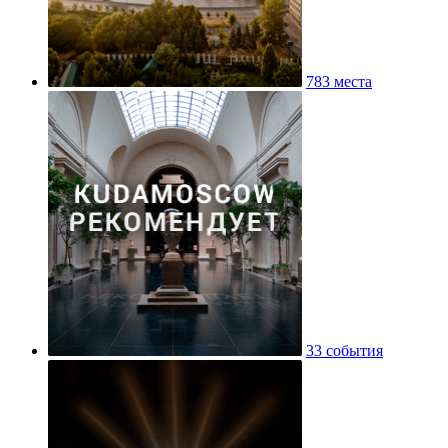
783 места
33 события