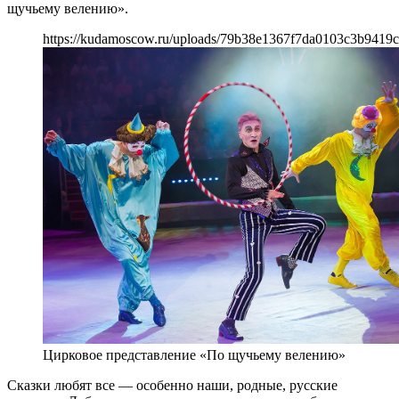
щучьему велению».
https://kudamoscow.ru/uploads/79b38e1367f7da0103c3b9419c
Цирковое представление «По щучьему велению»
Сказки любят все — особенно наши, родные, русские