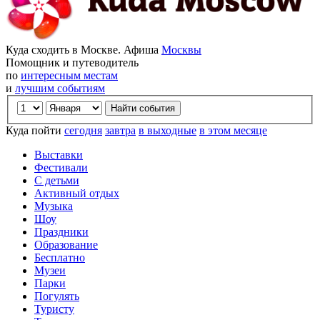
Куда сходить в Москве. Афиша
Москвы
Помощник и путеводитель
по
интересным местам
и
лучшим событиям
Куда пойти
сегодня
завтра
в выходные
в этом месяце
Выставки
Фестивали
С детьми
Активный отдых
Музыка
Шоу
Праздники
Образование
Бесплатно
Музеи
Парки
Погулять
Туристу