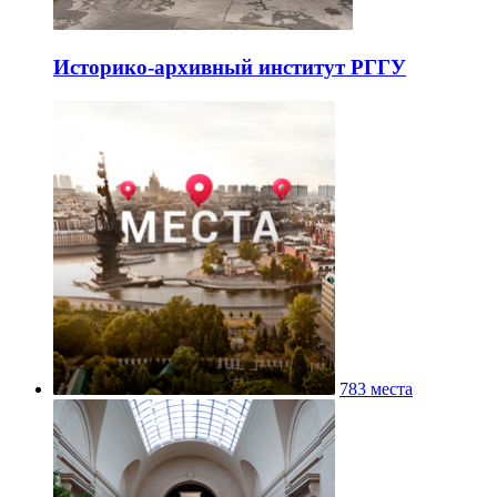
Историко-архивный институт РГГУ
783 места