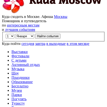
Куда сходить в Москве. Афиша
Москвы
Помощник и путеводитель
по
интересным местам
и
лучшим событиям
Куда пойти
сегодня
завтра
в выходные
в этом месяце
Выставки
Фестивали
С детьми
Активный отдых
Музыка
Шоу
Праздники
Образование
Бесплатно
Музеи
Парки
Погулять
Туристу