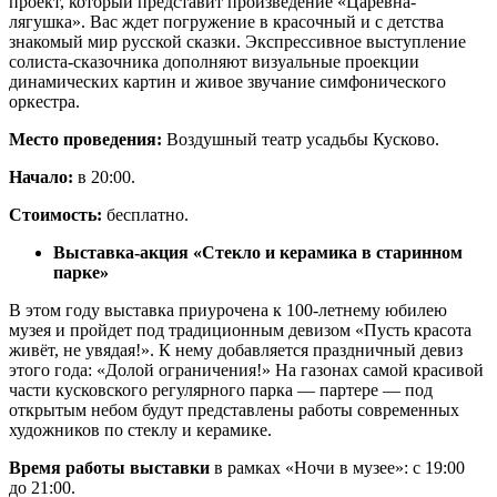
проект, который представит произведение «Царевна-
лягушка». Вас ждет погружение в красочный и с детства
знакомый мир русской сказки. Экспрессивное выступление
солиста-сказочника дополняют визуальные проекции
динамических картин и живое звучание симфонического
оркестра.
Место проведения:
Воздушный театр усадьбы Кусково.
Начало:
в 20:00.
Стоимость:
бесплатно.
Выставка-акция «Стекло и керамика в старинном
парке»
В этом году выставка приурочена к 100-летнему юбилею
музея и пройдет под традиционным девизом «Пусть красота
живёт, не увядая!». К нему добавляется праздничный девиз
этого года: «Долой ограничения!» На газонах самой красивой
части кусковского регулярного парка — партере — под
открытым небом будут представлены работы современных
художников по стеклу и керамике.
Время работы выставки
в рамках «Ночи в музее»: с 19:00
до 21:00.