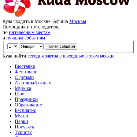
Куда сходить в Москве. Афиша
Москвы
Помощник и путеводитель
по
интересным местам
и
лучшим событиям
Куда пойти
сегодня
завтра
в выходные
в этом месяце
Выставки
Фестивали
С детьми
Активный отдых
Музыка
Шоу
Праздники
Образование
Бесплатно
Музеи
Парки
Погулять
Туристу