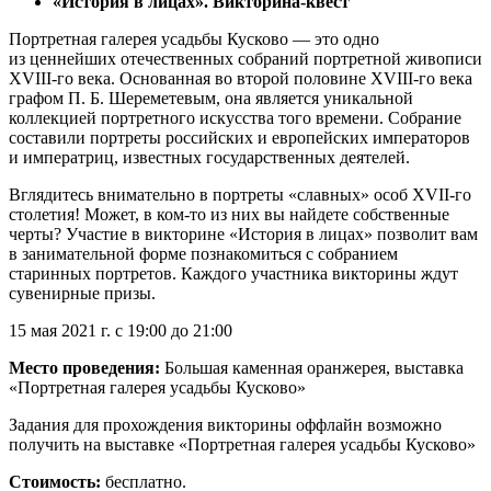
«История в лицах». Викторина-квест
Портретная галерея усадьбы Кусково — это одно
из ценнейших отечественных собраний портретной живописи
XVIII-го века. Основанная во второй половине XVIII-го века
графом П. Б. Шереметевым, она является уникальной
коллекцией портретного искусства того времени. Собрание
составили портреты российских и европейских императоров
и императриц, известных государственных деятелей.
Вглядитесь внимательно в портреты «славных» особ XVII-го
столетия! Может, в ком-то из них вы найдете собственные
черты? Участие в викторине «История в лицах» позволит вам
в занимательной форме познакомиться с собранием
старинных портретов. Каждого участника викторины ждут
сувенирные призы.
15 мая 2021 г. с 19:00 до 21:00
Место проведения:
Большая каменная оранжерея, выставка
«Портретная галерея усадьбы Кусково»
Задания для прохождения викторины оффлайн возможно
получить на выставке «Портретная галерея усадьбы Кусково»
Стоимость:
бесплатно.