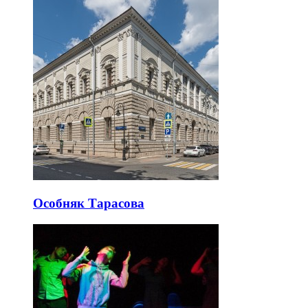
Особняк Тарасова