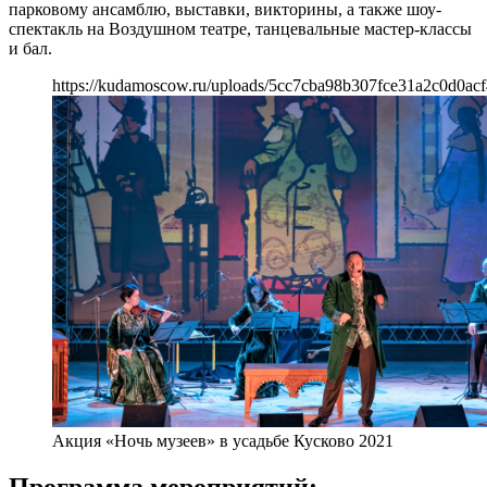
парковому ансамблю, выставки, викторины, а также шоу-
спектакль на Воздушном театре, танцевальные мастер-классы
и бал.
https://kudamoscow.ru/uploads/5cc7cba98b307fce31a2c0d0ac
Акция «Ночь музеев» в усадьбе Кусково 2021
Программа мероприятий: