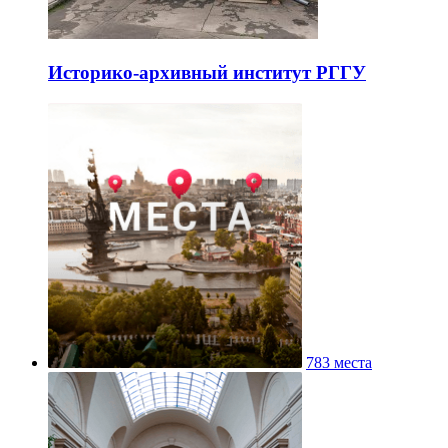
Историко-архивный институт РГГУ
783 места