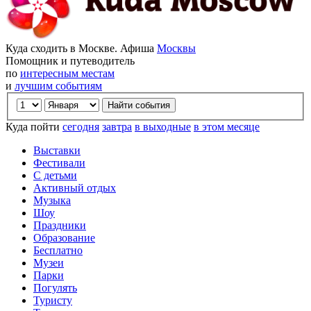
Куда сходить в Москве. Афиша
Москвы
Помощник и путеводитель
по
интересным местам
и
лучшим событиям
Куда пойти
сегодня
завтра
в выходные
в этом месяце
Выставки
Фестивали
С детьми
Активный отдых
Музыка
Шоу
Праздники
Образование
Бесплатно
Музеи
Парки
Погулять
Туристу