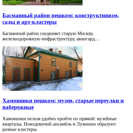
Басманный район пешком: конструктивизм,
сады и арт-кластеры
Басманный район соединяет старую Москву,
железнодорожную инфраструктуру, авангард…
Хамовники пешком: музеи, старые переулки и
набережные
Хамовники нельзя удобно пройти по прямой: музейные
кварталы, Новодевичий ансамбль и Лужники образуют
разные кластеры.