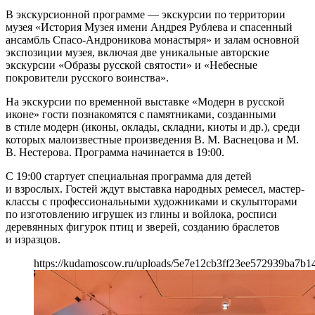
В экскурсионной программе — экскурсии по территории
музея «История Музея имени Андрея Рублева и спасенный
ансамбль Спасо-Андроникова монастыря» и залам основной
экспозиции музея, включая две уникальные авторские
экскурсии «Образы русской святости» и «Небесные
покровители русского воинства».
На экскурсии по временной выставке «Модерн в русской
иконе» гости познакомятся с памятниками, созданными
в стиле модерн (иконы, оклады, складни, киоты и др.), среди
которых малоизвестные произведения В. М. Васнецова и М.
В. Нестерова. Программа начинается в 19:00.
С 19:00 стартует специальная программа для детей
и взрослых. Гостей ждут выставка народных ремесел, мастер-
классы с профессиональными художниками и скульпторами
по изготовлению игрушек из глины и войлока, росписи
деревянных фигурок птиц и зверей, созданию браслетов
и изразцов.
https://kudamoscow.ru/uploads/5e7e12cb3ff23ee572939ba7b1