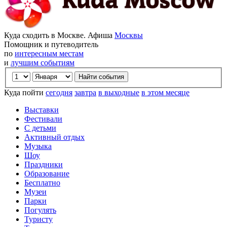
Куда сходить в Москве. Афиша
Москвы
Помощник и путеводитель
по
интересным местам
и
лучшим событиям
Куда пойти
сегодня
завтра
в выходные
в этом месяце
Выставки
Фестивали
С детьми
Активный отдых
Музыка
Шоу
Праздники
Образование
Бесплатно
Музеи
Парки
Погулять
Туристу