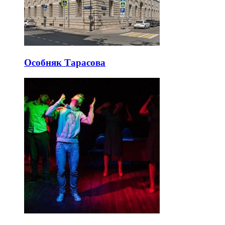
Особняк Тарасова