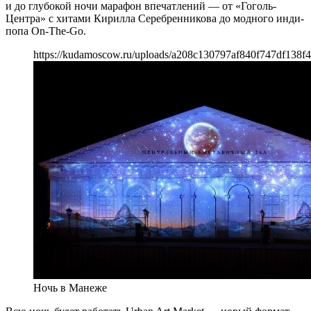
и до глубокой ночи марафон впечатлений — от «Гоголь-
Центра» с хитами Кирилла Серебренникова до модного инди-
попа On-The-Go.
https://kudamoscow.ru/uploads/a208c130797af840f747df138f
Ночь в Манеже