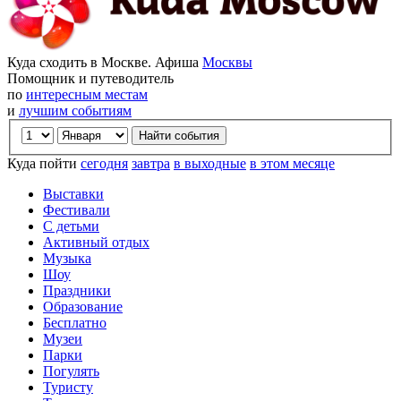
Куда сходить в Москве. Афиша
Москвы
Помощник и путеводитель
по
интересным местам
и
лучшим событиям
Куда пойти
сегодня
завтра
в выходные
в этом месяце
Выставки
Фестивали
С детьми
Активный отдых
Музыка
Шоу
Праздники
Образование
Бесплатно
Музеи
Парки
Погулять
Туристу