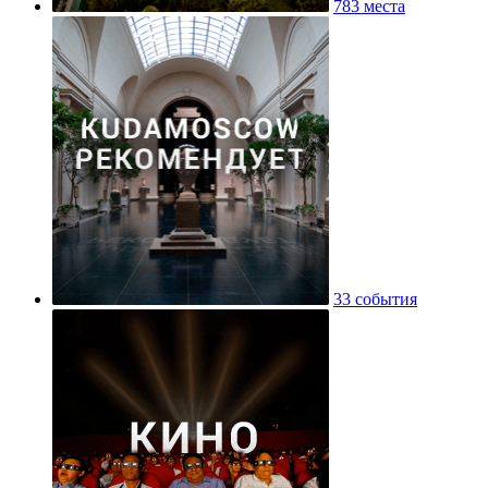
783 места
33 события