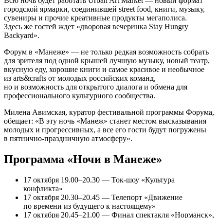
Всю ночь будет работать Urban Art Market — новый формат
городской ярмарки, соединившей street food, книги, музыку,
сувениры и прочие креативные продукты мегаполиса.
Здесь же гостей ждет «дворовая вечеринка Stay Hungry
Backyard».
Форум в «Манеже» — не только редкая возможность собрать
для зрителя под одной крышей лучшую музыку, новый театр,
вкусную еду, хорошие книги и самое красивое и необычное
из arts&crafts от молодых российских команд,
но и возможность для открытого диалога и обмена для
профессионального культурного сообщества.
Милена Авимская, куратор фестивальной программы Форума,
обещает: «В эту ночь «Манеж» станет местом высказывания
молодых и прогрессивных, а все его гости будут погружены
в пятнично-праздничную атмосферу».
Программа «Ночи в Манеже»
17 октября 19.00–20.30 — Ток-шоу «Культура
конфликта»
17 октября 20.30–20.45 — Телепорт «Движение
по времени из будущего к настоящему»
17 октября 20.45–21.00 — Финал спектакля «Норманск»,