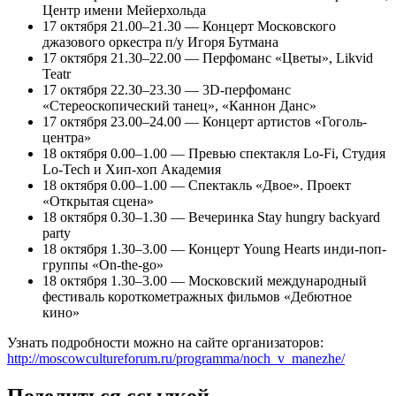
Центр имени Мейерхольда
17 октября 21.00–21.30 — Концерт Московского
джазового оркестра п/у Игоря Бутмана
17 октября 21.30–22.00 — Перфоманс «Цветы», Likvid
Teatr
17 октября 22.30–23.30 — 3D-перфоманс
«Стереоскопический танец», «Каннон Данс»
17 октября 23.00–24.00 — Концерт артистов «Гоголь-
центра»
18 октября 0.00–1.00 — Превью спектакля Lo-Fi, Студия
Lo-Tech и Хип-хоп Академия
18 октября 0.00–1.00 — Спектакль «Двое». Проект
«Открытая сцена»
18 октября 0.30–1.30 — Вечеринка Stay hungry backyard
party
18 октября 1.30–3.00 — Концерт Young Hearts инди-поп-
группы «On-the-go»
18 октября 1.30–3.00 — Московский международный
фестиваль короткометражных фильмов «Дебютное
кино»
Узнать подробности можно на сайте организаторов:
http://moscowcultureforum.ru/programma/noch_v_manezhe/
Поделиться ссылкой