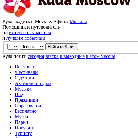
Куда сходить в Москве. Афиша
Москвы
Помощник и путеводитель
по
интересным местам
и
лучшим событиям
Куда пойти
сегодня
завтра
в выходные
в этом месяце
Выставки
Фестивали
С детьми
Активный отдых
Музыка
Шоу
Праздники
Образование
Бесплатно
Музеи
Парки
Погулять
Туристу