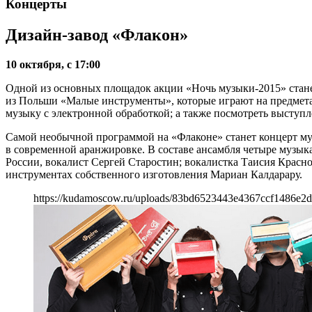
Концерты
Дизайн-завод «Флакон»
10 октября, с 17:00
Одной из основных площадок акции «Ночь музыки-2015» стане
из Польши «Малые инструменты», которые играют на предметах 
музыку с электронной обработкой; а также посмотреть выступ
Самой необычной программой на «Флаконе» станет концерт му
в современной аранжировке. В составе ансамбля четыре музы
России, вокалист Сергей Старостин; вокалистка Таисия Красн
инструментах собственного изготовления Мариан Калдарару.
https://kudamoscow.ru/uploads/83bd6523443e4367ccf1486e2d