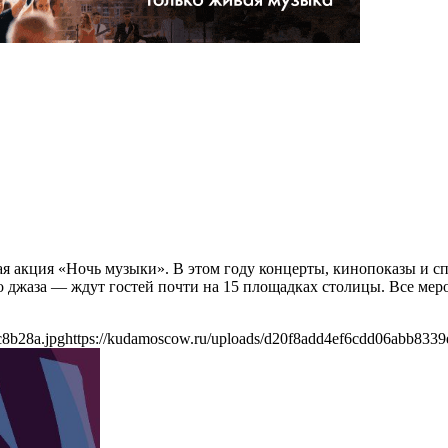
ская акция «Ночь музыки». В этом году концерты, кинопоказы и
 джаза — ждут гостей почти на 15 площадках столицы. Все мер
c8b28a.jpg
https://kudamoscow.ru/uploads/d20f8add4ef6cdd06abb8339