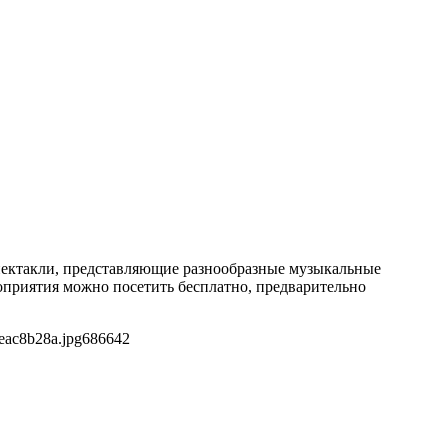
 спектакли, представляющие разнообразные музыкальные
оприятия можно посетить бесплатно, предварительно
eac8b28a.jpg
686
642