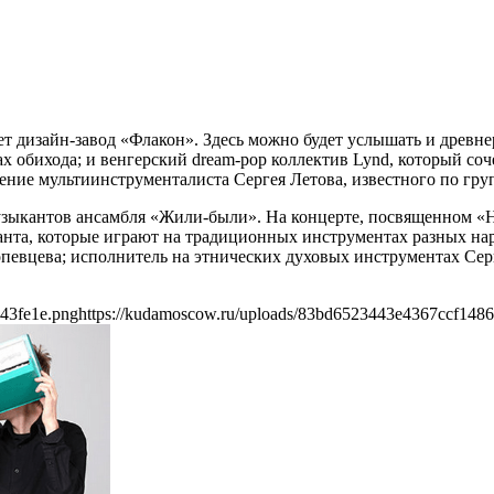
т дизайн-завод «Флакон». Здесь можно будет услышать и древн
обихода; и венгерский dream-pop коллектив Lynd, который соче
ление мультиинструменталиста Сергея Летова, известного по гр
зыкантов ансамбля «Жили-были». На концерте, посвященном «Н
канта, которые играют на традиционных инструментах разных на
опевцева; исполнитель на этнических духовых инструментах Се
43fe1e.png
https://kudamoscow.ru/uploads/83bd6523443e4367ccf148