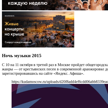
Ночь музыки 2015
С 10 на 11 октября в третий раз в Москве пройдет общегород
жанры — от крестьянских песен в современной аранжировке до
зарегистрировавшись на сайте «Яндекс. Афиша».
https://kudamoscow.ru/uploads/d20f8add4ef6cdd06abb8339ea