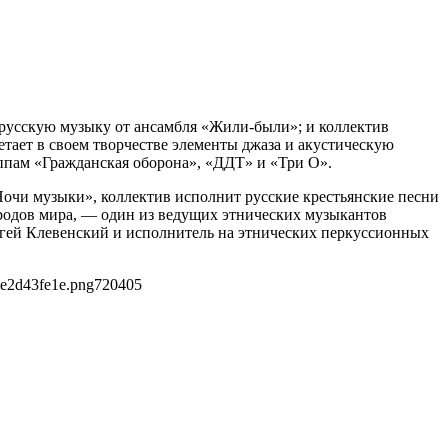
ерусскую музыку от ансамбля «Жили-были»; и коллектив
тает в своем творчестве элементы джаза и акустическую
уппам «Гражданская оборона», «ДДТ» и «Три О».
очи музыки», коллектив исполнит русские крестьянские песни
родов мира, — один из ведущих этнических музыкантов
ргей Клевенский и исполнитель на этнических перкуссионных
6e2d43fe1e.png
720
405