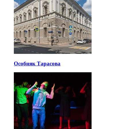
Особняк Тарасова