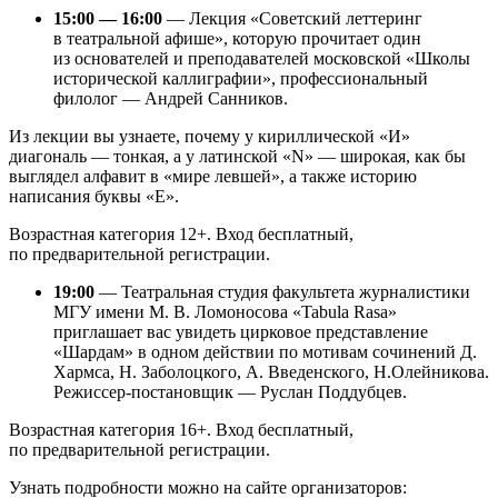
15:00 — 16:00
— Лекция «Советский леттеринг
в театральной афише», которую прочитает один
из основателей и преподавателей московской «Школы
исторической каллиграфии», профессиональный
филолог — Андрей Санников.
Из лекции вы узнаете, почему у кириллической «И»
диагональ — тонкая, а у латинской «N» — широкая, как бы
выглядел алфавит в «мире левшей», а также историю
написания буквы «Е».
Возрастная категория 12+. Вход бесплатный,
по предварительной регистрации.
19:00
— Театральная студия факультета журналистики
МГУ имени М. В. Ломоносова «Tabula Rasa»
приглашает вас увидеть цирковое представление
«Шардам» в одном действии по мотивам сочинений Д.
Хармса, Н. Заболоцкого, А. Введенского, Н.Олейникова.
Режиссер-постановщик — Руслан Поддубцев.
Возрастная категория 16+. Вход бесплатный,
по предварительной регистрации.
Узнать подробности можно на сайте организаторов: