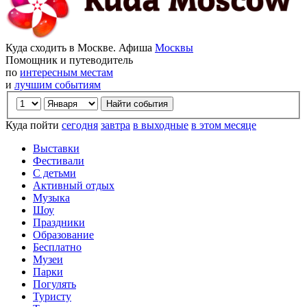
Куда сходить в Москве. Афиша
Москвы
Помощник и путеводитель
по
интересным местам
и
лучшим событиям
Куда пойти
сегодня
завтра
в выходные
в этом месяце
Выставки
Фестивали
С детьми
Активный отдых
Музыка
Шоу
Праздники
Образование
Бесплатно
Музеи
Парки
Погулять
Туристу