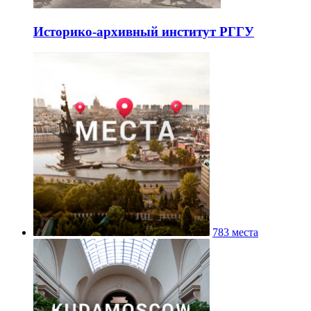
Историко-архивный институт РГГУ
783 места