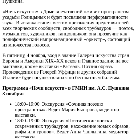
Пушкина.
«Ночь искусств» в Доме впечатлений оживит пространства
усадьбы Голицыных и будет посвящена перформативности
звука. Выставка станет местом притяжения представителей
всех творческих сообществ, свободных трубадуров — поэтов,
музыкантов, художников, танцовщиков; она прозвучит как
полифонический импровизационный «оркестр», состоящий
из множества голосов.
В пятницу, 4 ноября, вход в здание Галереи искусства стран
Европы и Америки XIX–XX веков и Главное здание на все
выставки, кроме выставки «Рафаэль. Поэзия образа.
Произведения из Галерей Уффици и других собраний
Италии» будет осуществляться по бесплатным билетам.
Программа «Ночи искусств» в ГМИИ им. А.С. Пушкина
3 ноября:
18:00–19:00. Экскурсия «Сочиняя поэзию
пространства». Ведет Мария Быстрова, медиатор
выставки.
18:00–19:00. Экскурсия «Поэтические поиски
современных трубадуров, нахождение новых образов,
рифм или тропов». Ведет Анна Чаплыгина, медиатор
выставки.