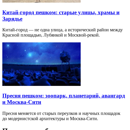
Китай-город пешком: старые улицы, храмы и
Зарядье
Китай-город — не одна улица, а исторический район между
Красной площадью, Лубянкой и Москвой-рекой.
Пресня пешком: зоопарк, планетарий, авангард
и Москва-Сити
Пресня меняется от старых переулков и научных площадок
до модернистской архитектуры и Москва-Сити.