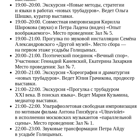
19:00–20:00. Экскурсия «Новые методы, стратегии
и языки в работах «новых трубадуров». Ведет Ольга
Шишко, куратор выставки.
19:00–20:00. Совместная импровизация Кирилла
Широкова (звуки) и Петра Ладена (видео) «Опыт
воображаемого». Место проведения: Зал № 5.
19:00–21:00. Прогулка по звуковой инсталляции Семёна
Александровского «Другой музей». Место сбора —
на первом этаже усадьбы Голицыных.
20:00–21:00. Поэтический поединок «Вечный спор».
Участники: Геннадий Каневский, Екатерина Захаркив
Место проведения: Зал № 7.
20:00–21:00. Экскурсия «Хореография и драматургия
«новых трубадуров». Ведет Юлия Грачикова, продюсер
выставки.
21:00–22:00. Экскурсия «Прогулка с трубадуром
XXI века. В поисках языка». Ведет Мария Кузьмина,
медиатор выставки.
21:00–22:00. Ультрафиолетовая свободная импровизация
по мотивам фильма Антона Гинзбурга «Ultraviolet»
в исполнении московских музыкантов «параллельной
сцены». Место проведения: Зал № 1.
22:00–23:00. Звуковые трансформации Петра Айду
в усадьбе Голицыных.