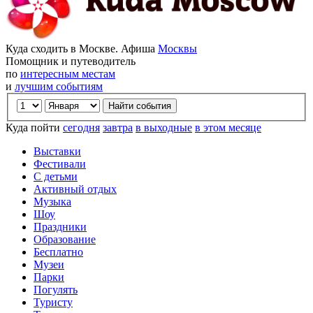
Куда сходить в Москве. Афиша
Москвы
Помощник и путеводитель
по
интересным местам
и
лучшим событиям
Куда пойти
сегодня
завтра
в выходные
в этом месяце
Выставки
Фестивали
С детьми
Активный отдых
Музыка
Шоу
Праздники
Образование
Бесплатно
Музеи
Парки
Погулять
Туристу