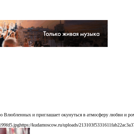
делю Влюбленных и приглашает окунуться в атмосферу любви и р
199fd5.jpg
https://kudamoscow.ru/uploads/213103f5331611fab22ac3a3