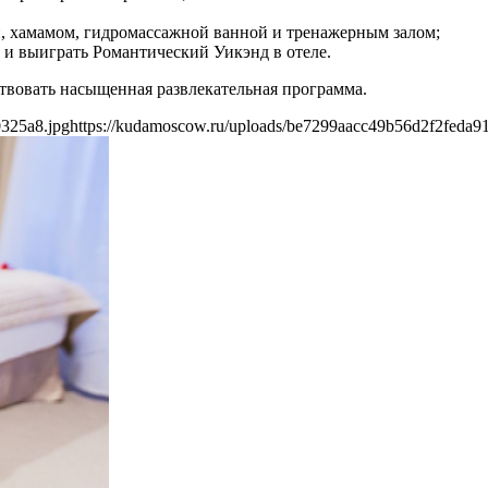
, хамамом, гидромассажной ванной и тренажерным залом;
 и выиграть Романтический Уикэнд в отеле.
йствовать насыщенная развлекательная программа.
0325a8.jpg
https://kudamoscow.ru/uploads/be7299aacc49b56d2f2feda9