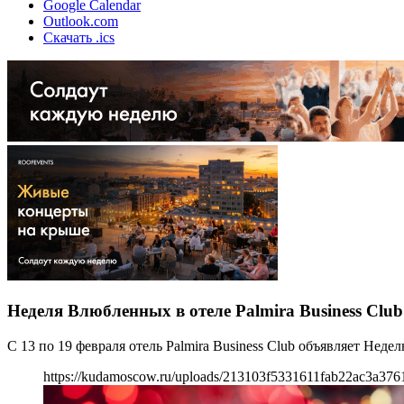
Google Calendar
Outlook.com
Скачать .ics
Неделя Влюбленных в отеле Palmira Business Club
С 13 по 19 февраля отель Palmira Business Club объявляет Не
https://kudamoscow.ru/uploads/213103f5331611fab22ac3a376