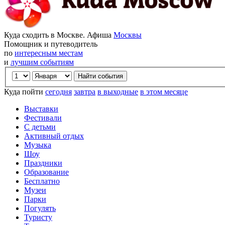
Куда сходить в Москве. Афиша
Москвы
Помощник и путеводитель
по
интересным местам
и
лучшим событиям
Куда пойти
сегодня
завтра
в выходные
в этом месяце
Выставки
Фестивали
С детьми
Активный отдых
Музыка
Шоу
Праздники
Образование
Бесплатно
Музеи
Парки
Погулять
Туристу