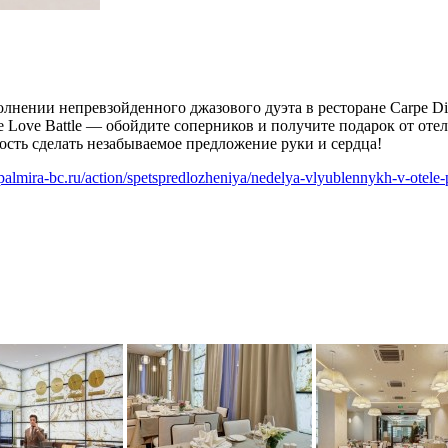
олнении непревзойденного джазового дуэта в ресторане Carpe D
ke Love Battle — обойдите соперников и получите подарок от отел
ость сделать незабываемое предложение руки и сердца!
palmira-bc.ru/action/spetspredlozheniya/nedelya-vlyublennykh-v-otele-