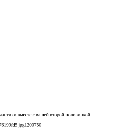
омантики вместе с вашей второй половинкой.
76199fd5.jpg
1200
750