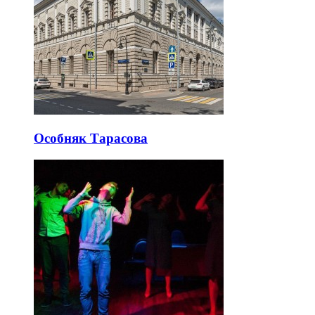
Особняк Тарасова