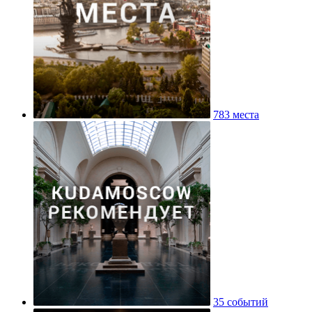
783 места
35 событий