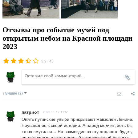
Отзывы про событие музей под
открытым небом на Красной площади
2023
/
3.9
43
Лучшие
(2)
патриот
2023.11.17 11:51
Опять путинские упыри прикрывают мавзолей Ленина. 
Неуважение к своей истории. А народ молчит, хоть бы 
кто возмутился… Но возмездие за эту подлость будет, 
придёт время и этот поганый антисоветский режим в 