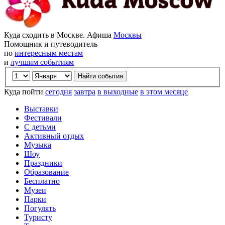
Куда сходить в Москве. Афиша
Москвы
Помощник и путеводитель
по
интересным местам
и
лучшим событиям
Куда пойти
сегодня
завтра
в выходные
в этом месяце
Выставки
Фестивали
С детьми
Активный отдых
Музыка
Шоу
Праздники
Образование
Бесплатно
Музеи
Парки
Погулять
Туристу