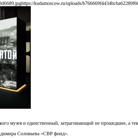
8d6689.jpg
https://kudamoscow.ru/uploads/b766669f4434bcba62289f6
ого музея и единственный, затрагивающий не прошедшие, а те
адимира Соловьева «СВР фонд».