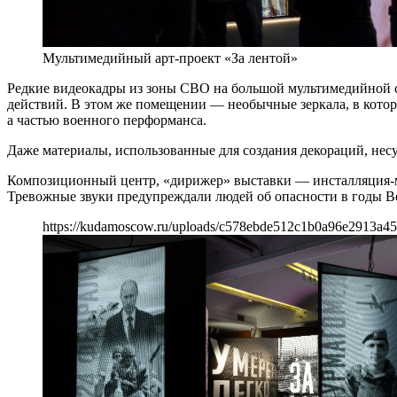
Мультимедийный арт-проект «За лентой»
Редкие видеокадры из зоны СВО на большой мультимедийной с
действий. В этом же помещении — необычные зеркала, в которы
а частью военного перформанса.
Даже материалы, использованные для создания декораций, несу
Композиционный центр, «дирижер» выставки — инсталляция-ме
Тревожные звуки предупреждали людей об опасности в годы В
https://kudamoscow.ru/uploads/c578ebde512c1b0a96e2913a45