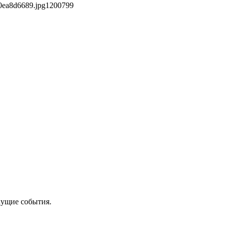
0ea8d6689.jpg
1200
799
кущие события.