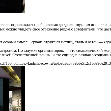
тене сопровождает пробирающая до дрожи звуковая инсталляция
х можно увидеть свое отражение рядом с артефактами, что дает
т особый смысл. Зеркала отражают истину, сталь и бетон — хара
троном. По задумке организаторов, — это символический монум
еликой Отечественной войны, и это еще одна важная ассоциаци
cd7155.jpg
https://kudamoscow.ru/uploads/c578ebde512c1b0a96e291