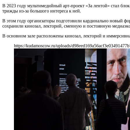
В 2023 году мультимедийный арт-проект «За лентой» стал блок
трижды из-за большого интереса к ней.
В этом году организаторы подготовили кардинально новый фо
сохранили кинозал, лекторий, сменную и постоянную медиаэкс
В основном зале расположены кинозал, лекторий и иммерсивна
https://kudamoscow.ru/uploads/d98eed169a56acf3e03491477b