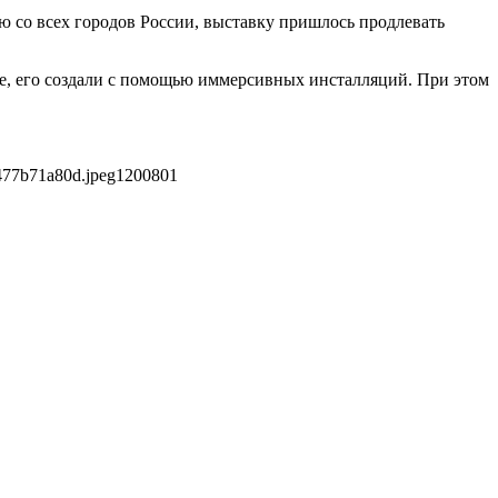
ю со всех городов России, выставку пришлось продлевать
е, его создали с помощью иммерсивных инсталляций. При этом
477b71a80d.jpeg
1200
801