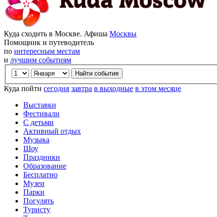
Куда сходить в Москве. Афиша
Москвы
Помощник и путеводитель
по
интересным местам
и
лучшим событиям
Куда пойти
сегодня
завтра
в выходные
в этом месяце
Выставки
Фестивали
С детьми
Активный отдых
Музыка
Шоу
Праздники
Образование
Бесплатно
Музеи
Парки
Погулять
Туристу