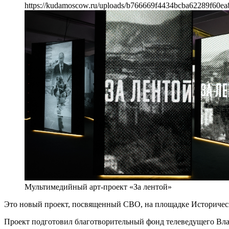
https://kudamoscow.ru/uploads/b766669f4434bcba62289f60ea
Мультимедийный арт-проект «За лентой»
Это новый проект, посвященный СВО, на площадке Историческ
Проект подготовил благотворительный фонд телеведущего Вл