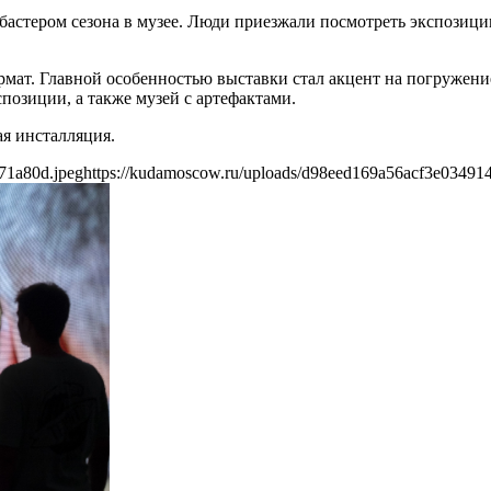
бастером сезона в музее. Люди приезжали посмотреть экспозици
рмат. Главной особенностью выставки стал акцент на погружени
позиции, а также музей с артефактами.
я инсталляция.
71a80d.jpeg
https://kudamoscow.ru/uploads/d98eed169a56acf3e03491