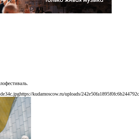
елофестиваль.
de34c.jpg
https://kudamoscow.ru/uploads/242e50fa1895f0fc6b244792