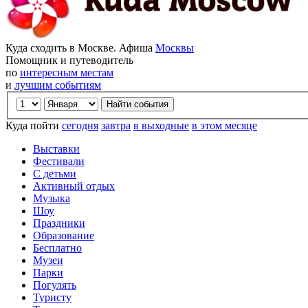
Куда сходить в Москве. Афиша
Москвы
Помощник и путеводитель
по
интересным местам
и
лучшим событиям
Куда пойти
сегодня
завтра
в выходные
в этом месяце
Выставки
Фестивали
С детьми
Активный отдых
Музыка
Шоу
Праздники
Образование
Бесплатно
Музеи
Парки
Погулять
Туристу