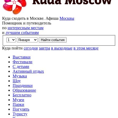
Куда сходить в Москве. Афиша
Москвы
Помощник и путеводитель
по
интересным местам
и
лучшим событиям
Куда пойти
сегодня
завтра
в выходные
в этом месяце
Выставки
Фестивали
С детьми
Активный отдых
Музыка
Шоу
Праздники
Образование
Бесплатно
Музеи
Парки
Погулять
Туристу