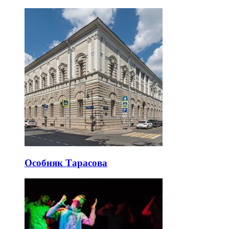
Особняк Тарасова