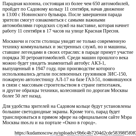
Парадная колонна, состоящая из более чем 650 автомобилей,
пройдет по Садовому кольцу 11 сентября, начав движение
в 13:00 с Новинского бульвара. После завершения парада
зрители смогут ознакомиться с самыми важными
автомобилями городских служб на выставке, которая начнет
работу 11 сентября в 17 часов на улице Красная Пресня.
Москвичи и гости столицы увидят не только современную
технику коммунальных и экстренных служб, но и машины,
ставшие легендами в своих отраслях: в параде примут участие
порядка 30 ретроавтомобилей. Среди машин прошлого века
можно будет увидеть знаменитый автобус АКЗ-1,
выпущенный в 1947 году, при производстве которого
использовались детали послевоенных грузовиков ЗИС-150,
пожарную автолестницу АЛ-17 на базе ГАЗ-51, появившуюся
в связи с массовым строительством в стране пятиэтажек,
и другие образцы техники, колесившей по дорогам Москвы
более 50 лет назад.
Для удобства зрителей на Садовом кольце будут установлены
большие светодиодные экраны. Кроме того, парад будет
транслироваться в прямом эфире на официальном сайте Мэра
Москвы mos.ru и на портале «Окно в город».
https://kudamoscow.ru/uploads/c9b6c4b7204d2cde58398f5f0f