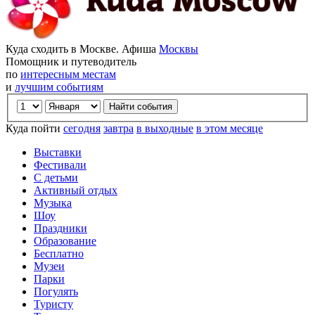
Куда сходить в Москве. Афиша
Москвы
Помощник и путеводитель
по
интересным местам
и
лучшим событиям
Куда пойти
сегодня
завтра
в выходные
в этом месяце
Выставки
Фестивали
С детьми
Активный отдых
Музыка
Шоу
Праздники
Образование
Бесплатно
Музеи
Парки
Погулять
Туристу