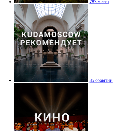
783 места
35 событий