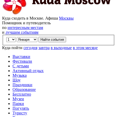
Куда сходить в Москве. Афиша
Москвы
Помощник и путеводитель
по
интересным местам
и
лучшим событиям
Куда пойти
сегодня
завтра
в выходные
в этом месяце
Выставки
Фестивали
С детьми
Активный отдых
Музыка
Шоу
Праздники
Образование
Бесплатно
Музеи
Парки
Погулять
Туристу