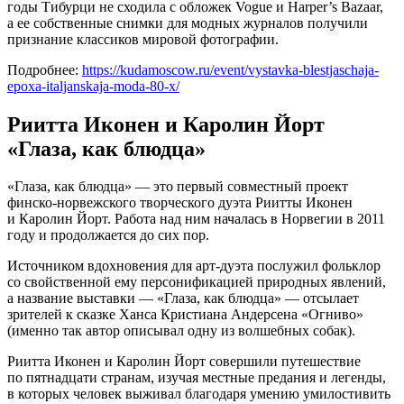
годы Тибурци не сходила с обложек Vogue и Harper’s Bazaar,
а ее собственные снимки для модных журналов получили
признание классиков мировой фотографии.
Подробнее:
https://kudamoscow.ru/event/vystavka-blestjaschaja-
epoxa-italjanskaja-moda-80-x/
Риитта Иконен и Каролин Йорт
«Глаза, как блюдца»
«Глаза, как блюдца» — это первый совместный проект
финско-норвежского творческого дуэта Риитты Иконен
и Каролин Йорт. Работа над ним началась в Норвегии в 2011
году и продолжается до сих пор.
Источником вдохновения для арт-дуэта послужил фольклор
со свойственной ему персонификацией природных явлений,
а название выставки — «Глаза, как блюдца» — отсылает
зрителей к сказке Ханса Кристиана Андерсена «Огниво»
(именно так автор описывал одну из волшебных собак).
Риитта Иконен и Каролин Йорт совершили путешествие
по пятнадцати странам, изучая местные предания и легенды,
в которых человек выживал благодаря умению умилостивить