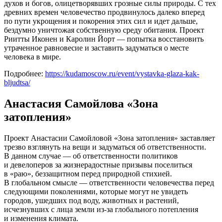
духов и богов, олицетворявших грозные силы природы. С тех
древних времен человечество продвинулось далеко вперед
по пути укрощения и покорения этих сил и идет дальше,
бездумно уничтожая собственную среду обитания. Проект
Риитты Иконен и Каролин Йорт — попытка восстановить
утраченное равновесие и заставить задуматься о месте
человека в мире.
Подробнее:
https://kudamoscow.ru/event/vystavka-glaza-kak-
bljudtsa/
Анастасия Самойлова «Зона
затопления»
Проект Анастасии Самойловой «Зона затопления» заставляет
трезво взглянуть на вещи и задуматься об ответственности.
В данном случае — об ответственности политиков
и девелоперов за жизнерадостные призывы поселиться
в «раю», беззащитном перед природной стихией.
В глобальном смысле — ответственности человечества перед
следующими поколениями, которые могут не увидеть
городов, ушедших под воду, животных и растений,
исчезнувших с лица земли из-за глобального потепления
и изменения климата.