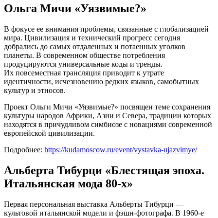
Ольга Мичи «Уязвимые?»
В фокусе ее внимания проблемы, связанные с глобализацией
мира. Цивилизация и технический прогресс сегодня
добрались до самых отдаленных и потаенных уголков
планеты. В современном обществе потребления
продуцируются универсальные коды и тренды.
Их повсеместная трансляция приводит к утрате
идентичности, исчезновению редких языков, самобытных
культур и этносов.
Проект Ольги Мичи «Уязвимые?» посвящен теме сохранения
культуры народов Африки, Азии и Севера, традиции которых
находятся в причудливом симбиозе с новациями современной
европейской цивилизации.
Подробнее:
https://kudamoscow.ru/event/vystavka-ujazvimye/
Альберта Тибурци «Блестящая эпоха.
Итальянская мода 80-х»
Первая персональная выставка Альберты Тибурци —
культовой итальянской модели и фэшн-фотографа. В 1960-е