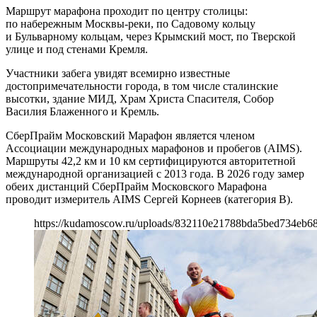
Маршрут марафона проходит по центру столицы:
по набережным Москвы-реки, по Садовому кольцу
и Бульварному кольцам, через Крымский мост, по Тверской
улице и под стенами Кремля.
Участники забега увидят всемирно известные
достопримечательности города, в том числе сталинские
высотки, здание МИД, Храм Христа Спасителя, Собор
Василия Блаженного и Кремль.
СберПрайм Московский Марафон является членом
Ассоциации международных марафонов и пробегов (AIMS).
Маршруты 42,2 км и 10 км сертифицируются авторитетной
международной организацией с 2013 года. В 2026 году замер
обеих дистанций СберПрайм Московского Марафона
проводит измеритель AIMS Сергей Корнеев (категория B).
https://kudamoscow.ru/uploads/832110e21788bda5bed734eb68