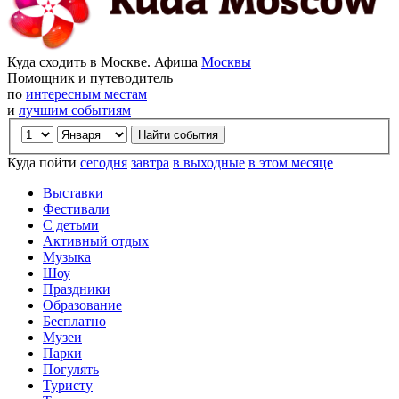
Куда сходить в Москве. Афиша
Москвы
Помощник и путеводитель
по
интересным местам
и
лучшим событиям
Куда пойти
сегодня
завтра
в выходные
в этом месяце
Выставки
Фестивали
С детьми
Активный отдых
Музыка
Шоу
Праздники
Образование
Бесплатно
Музеи
Парки
Погулять
Туристу