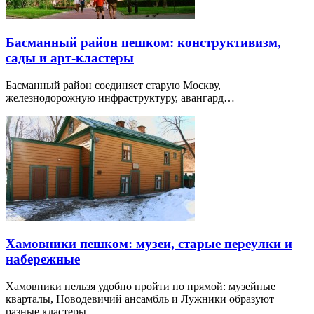
Басманный район пешком: конструктивизм,
сады и арт-кластеры
Басманный район соединяет старую Москву,
железнодорожную инфраструктуру, авангард…
Хамовники пешком: музеи, старые переулки и
набережные
Хамовники нельзя удобно пройти по прямой: музейные
кварталы, Новодевичий ансамбль и Лужники образуют
разные кластеры.