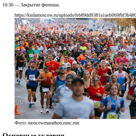
16:30 — Закрытие финиша.
https://kudamoscow.ru/uploads/feb89dd9381a1aeb069fbf3b480
Фото: moscowmarathon.runc.run
Основные условия