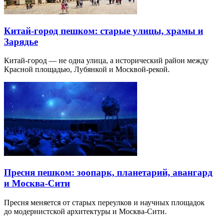
Китай-город пешком: старые улицы, храмы и
Зарядье
Китай-город — не одна улица, а исторический район между
Красной площадью, Лубянкой и Москвой-рекой.
Пресня пешком: зоопарк, планетарий, авангард
и Москва-Сити
Пресня меняется от старых переулков и научных площадок
до модернистской архитектуры и Москва-Сити.