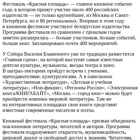
Фестиваль «Красная площадь» — главное книжное событие
года, в котором примут участие около 400 российских
издательств — не только крупнейшие, из Москвы и Санкт-
Петербурга, но и 80 региональных. Впервые в этом году
в книжном фестивале участвуют белорусские издательства.
Программа фестиваля по сравнению с прошлым годом
заметно расширилась — больше участников, больше событий,
больше книг. Запланировано почти 400 мероприятий.
У Собора Василия Блаженного уже по традиции разместится
«Главная сцена», на которой выступят самые известные
деятели культуры, музыканты, звезды театра и кино.
В шатрах-лекториях пройдут встречи с учеными,
преподавателями, культурологами. А в павильонах
«Художественная литература», «Детская и учебная
литература», «Нон-фикшн», «Регионы России», «Электронная
книга/КНИГАБАЙТ», «Москва — город книг» можно будет
приобрести новинки мировой литературы. Там же
на интерактивных площадках свои книги представят
известные современные писатели и поэты.
Книжный фестиваль «Красная площадь» призван объединить
поклонников литературы, читателей и авторов. Программа
фестиваля подразумевает открытость, мультимедийность,
широкий диалог и свободный доступ к знаниям. Читателям,