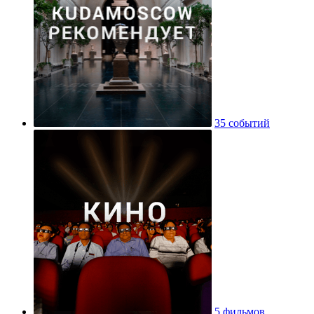
35 событий
5 фильмов