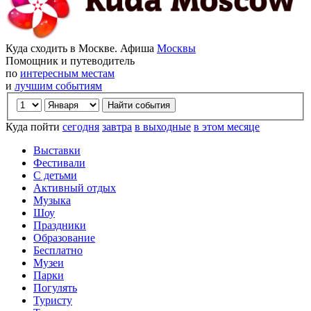
Куда сходить в Москве. Афиша
Москвы
Помощник и путеводитель
по
интересным местам
и
лучшим событиям
Куда пойти
сегодня
завтра
в выходные
в этом месяце
Выставки
Фестивали
С детьми
Активный отдых
Музыка
Шоу
Праздники
Образование
Бесплатно
Музеи
Парки
Погулять
Туристу