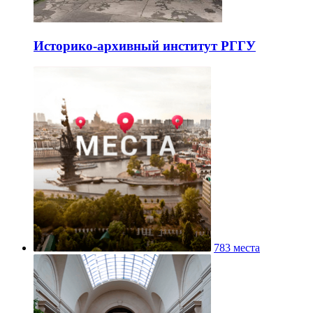
Историко-архивный институт РГГУ
783 места