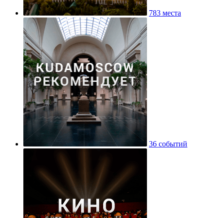
783 места
36 событий