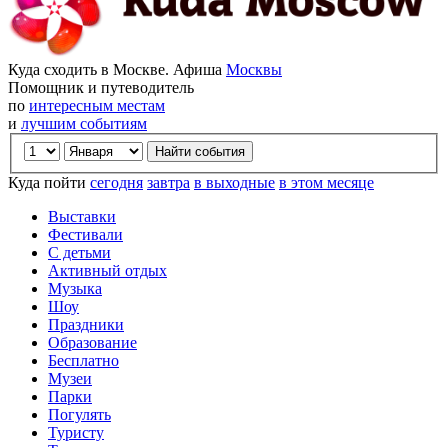
Куда сходить в Москве. Афиша
Москвы
Помощник и путеводитель
по
интересным местам
и
лучшим событиям
Куда пойти
сегодня
завтра
в выходные
в этом месяце
Выставки
Фестивали
С детьми
Активный отдых
Музыка
Шоу
Праздники
Образование
Бесплатно
Музеи
Парки
Погулять
Туристу