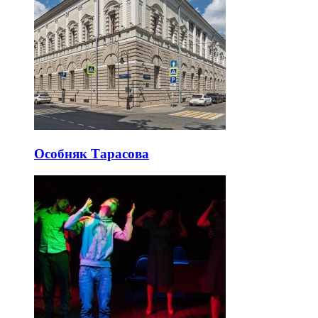
Особняк Тарасова