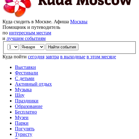
Куда сходить в Москве. Афиша
Москвы
Помощник и путеводитель
по
интересным местам
и
лучшим событиям
Куда пойти
сегодня
завтра
в выходные
в этом месяце
Выставки
Фестивали
С детьми
Активный отдых
Музыка
Шоу
Праздники
Образование
Бесплатно
Музеи
Парки
Погулять
Туристу