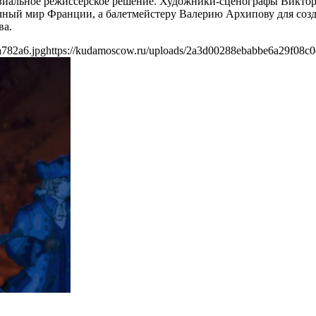
виальное режиссерское решение. Художники-сценографы Виктор
ый мир Франции, а балетмейстеру Валерию Архипову для созда
ва.
a782a6.jpg
https://kudamoscow.ru/uploads/2a3d00288ebabbe6a29f08c0