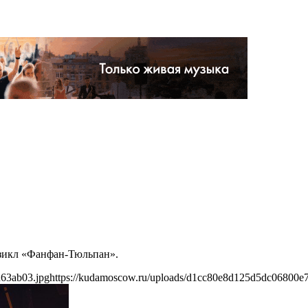
юзикл «Фанфан-Тюльпан».
d63ab03.jpg
https://kudamoscow.ru/uploads/d1cc80e8d125d5dc06800e