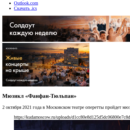
Outlook.com
Скачать .ics
Мюзикл «Фанфан-Тюльпан»
2 октября 2021 года в Московском театре оперетты пройдет м
https://kudamoscow.ru/uploads/d1cc80e8d125d5dc06800e7c8