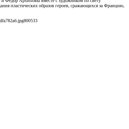
 и Федор Архиповы вместе с художником по свету
ния пластических образов героев, сражающихся за Францию,
dfa782a6.jpg
800
533