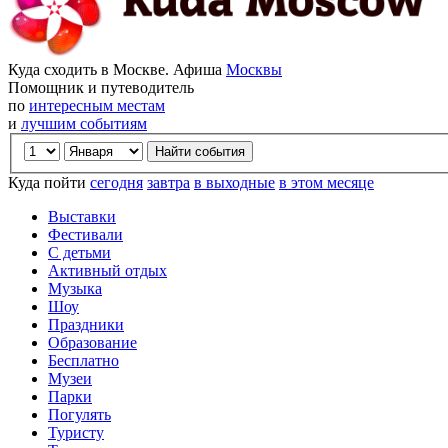
Куда сходить в Москве. Афиша
Москвы
Помощник и путеводитель
по
интересным местам
и
лучшим событиям
Куда пойти
сегодня
завтра
в выходные
в этом месяце
Выставки
Фестивали
С детьми
Активный отдых
Музыка
Шоу
Праздники
Образование
Бесплатно
Музеи
Парки
Погулять
Туристу