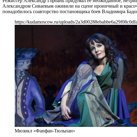
Режиссер Александр Горбань придумал ее неожиданное, нетри
Александром Сиваевым оживили на сцене ироничный и красочн
понадобилось соавторство постановщика боев Владимира Бадо
https://kudamoscow.ru/uploads/2a3d00288ebabbe6a29f08c0df
Мюзикл «Фанфан-Тюльпан»