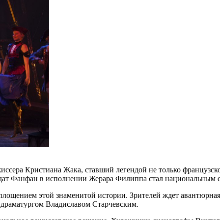
ссера Кристиана Жака, ставший легендой не только французск
олдат Фанфан в исполнении Жерара Филиппа стал национальным
площением этой знаменитой истории. Зрителей ждет авантюрная
драматургом Владиславом Старчевским.