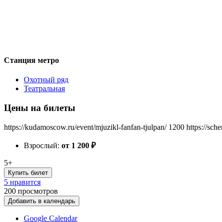
Станция метро
Охотный ряд
Театральная
Цены на билеты
https://kudamoscow.ru/event/mjuzikl-fanfan-tjulpan/
1200
https://sch
Взрослый:
от 1 200
₽
5+
Купить билет
5 нравится
200
просмотров
Добавить в календарь
Google Calendar