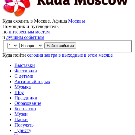
Куда сходить в Москве. Афиша
Москвы
Помощник и путеводитель
по
интересным местам
и
лучшим событиям
Куда пойти
сегодня
завтра
в выходные
в этом месяце
Выставки
Фестивали
С детьми
Активный отдых
Музыка
Шоу
Праздники
Образование
Бесплатно
Музеи
Парки
Погулять
Туристу