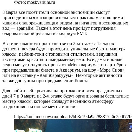
Фото: moskvarium.ru
8 марта все посетители основной экспозиции смогут
присоединиться к оздоровительным практикам с поющими
чашами с завораживающим видом на гигантов пресноводных
вод — арапайм. Также в этот день пройдут погружения
очаровательной русалки в аквариум БМТ.
В стилизованном пространстве на 2-м этаже с 12 часов
до шести вечера будут проходить уникальные бьюти мастер-
классы, паблик-токи с топовыми стилистами, ведущими
экспертами красоты и имиджмейкерами. Все дамы и юные
леди смогут получить призы от «Москвариума» и партнёров
при предъявлении билета в Аквариум, на шоу «Море Снов»
или на выставку «Капибарабууум». Некоторые активности
также доступны при предъявлении билета.
Для любителей креатива на протяжении всех праздничных
дней 7 и 9 марта на 2-м этаже будут организованы бесплатные
мастер-классы, которые создадут весеннюю атмосферу
и вдохновят на новые мечты и цели.
https://kudamoscow.ru/uploads/bb8c19da9a288817a6c2edf77