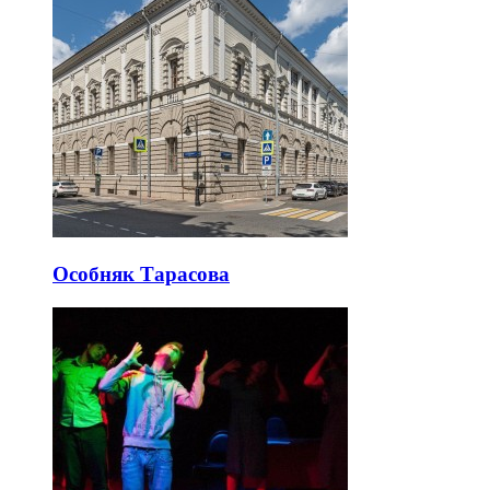
Особняк Тарасова