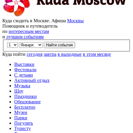
Куда сходить в Москве. Афиша
Москвы
Помощник и путеводитель
по
интересным местам
и
лучшим событиям
Куда пойти
сегодня
завтра
в выходные
в этом месяце
Выставки
Фестивали
С детьми
Активный отдых
Музыка
Шоу
Праздники
Образование
Бесплатно
Музеи
Парки
Погулять
Туристу