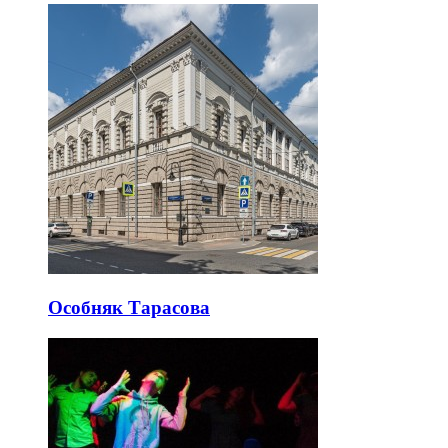
Особняк Тарасова