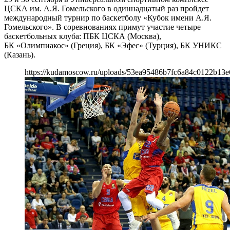
ЦСКА им. А.Я. Гомельского в одиннадцатый раз пройдет
международный турнир по баскетболу «Кубок имени А.Я.
Гомельского». В соревнованиях примут участие четыре
баскетбольных клуба: ПБК ЦСКА (Москва),
БК «Олимпиакос» (Греция), БК «Эфес» (Турция), БК УНИКС
(Казань).
https://kudamoscow.ru/uploads/53ea95486b7fc6a84c0122b13e