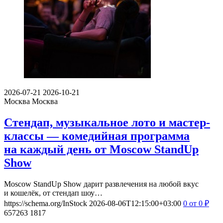
2026-07-21
2026-10-21
Москва
Москва
Стендап, музыкальное лото и мастер-
классы — комедийная программа
на каждый день от Moscow StandUp
Show
Moscow StandUp Show дарит развлечения на любой вкус
и кошелёк, от стендап шоу…
https://schema.org/InStock
2026-08-06T12:15:00+03:00
0
от 0
₽
657263
1817