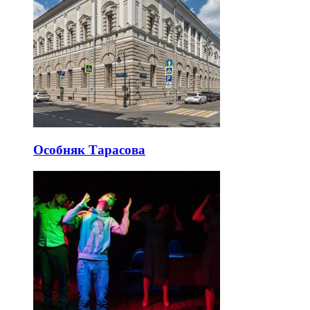
Особняк Тарасова