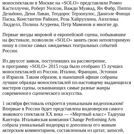
моноспектакли в Москве на «SOLO» представляли Ромео
Кастеллуччи, Роберт Уилсон, Важди Муавад, Ян Фабр, Пиппо
Дельбоно, Дени Лаван, Теодорос Терзопулос, Даниэле Финци
Паска, Константин Райкин, Роза Хайруллина, Анхелика
Лидделл, Полина Агуреева, Петр Мамонов и многие др.
Первые звезды мировой и европейской сцены, побывавшие
на фестивале, позволили «SOLO» занять свою неповторимую
нишу в списке самых ожидаемых театральных событий
России.
Из двухсот заявок, поступивших на рассмотрение,
в программу «SOLO» 2015 года было отобрано 15 лучших
моноспектаклей из России, Италии, Франции, Эстонии
и Израиля. Таким образом, в нынешней афише собраны
лучшие образцы моноспектаклей по-настоящему выдающихся
мастеров сцены, осваивающих самые разные жанры
современного сценического искусства.
1 октября фестиваль откроется уникальным видеопоказом!
Впервые в России будет представлена видеоверсия самого
знакового спектакля XX века — «Мертвый класс» Тадеуша
Кантора. Итальянская компания Change Performing Arts
собрала уникальный видеоряд и дополнила его живым
актерским комментарием, составленным из цитат, записей,