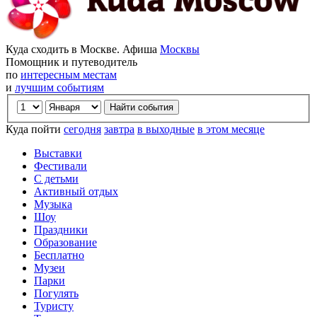
Куда сходить в Москве. Афиша
Москвы
Помощник и путеводитель
по
интересным местам
и
лучшим событиям
Куда пойти
сегодня
завтра
в выходные
в этом месяце
Выставки
Фестивали
С детьми
Активный отдых
Музыка
Шоу
Праздники
Образование
Бесплатно
Музеи
Парки
Погулять
Туристу