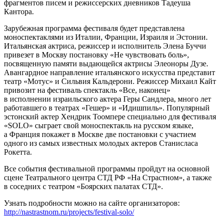
фрагментов писем и режиссерских дневников Тадеуша
Кантора.
Зарубежная программа фестиваля будет представлена
моноспектаклями из Италии, Франции, Израиля и Эстонии.
Итальянская актриса, режиссер и исполнитель Элена Буччи
привезет в Москву постановку «Не чувствовать боль»,
посвященную памяти выдающейся актрисы Элеоноры Дузе.
Авангардное направление итальянского искусства представит
театр «Мотус» и Сильвия Кальдерони. Режиссер Михаил Кайт
привозит на фестиваль спектакль «Все, наконец»
в исполнении израильского актера Геры Сандлера, много лет
работавшего в театрах «Гешер» и «Идишпиль». Популярный
эстонский актер Хендрик Тоомпере специально для фестиваля
«SOLO» сыграет свой моноспектакль на русском языке,
а Франция покажет в Москве две постановки с участием
одного из самых известных молодых актеров Станисласа
Рокетта.
Все события фестивальной программы пройдут на основной
сцене Театрального центра СТД РФ «На Страстном», а также
в соседних с театром «Боярских палатах СТД».
Узнать подробности можно на сайте организаторов:
http://nastrastnom.ru/projects/festival-solo/