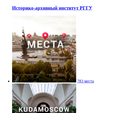
Историко-архивный институт РГГУ
783 места