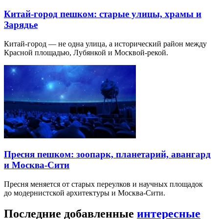
Китай-город пешком: старые улицы, храмы и
Зарядье
Китай-город — не одна улица, а исторический район между
Красной площадью, Лубянкой и Москвой-рекой.
Пресня пешком: зоопарк, планетарий, авангард
и Москва-Сити
Пресня меняется от старых переулков и научных площадок
до модернистской архитектуры и Москва-Сити.
Последние добавленные
интересные