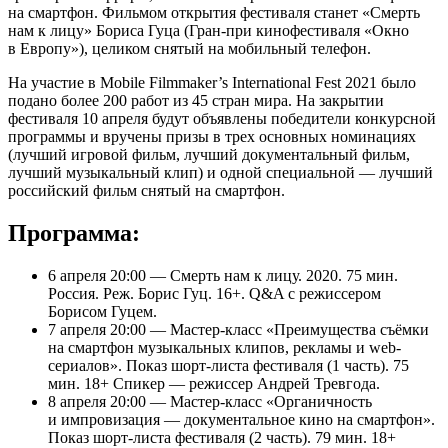
на смартфон. Фильмом открытия фестиваля станет «Смерть
нам к лицу» Бориса Гуца (Гран-при кинофестиваля «Окно
в Европу»), целиком снятый на мобильный телефон.
На участие в Mobile Filmmaker’s International Fest 2021 было
подано более 200 работ из 45 стран мира. На закрытии
фестиваля 10 апреля будут объявлены победители конкурсной
программы и вручены призы в трех основных номинациях
(лучший игровой фильм, лучший документальный фильм,
лучший музыкальный клип) и одной специальной — лучший
российский фильм снятый на смартфон.
Программа:
6 апреля 20:00 — Смерть нам к лицу. 2020. 75 мин.
Россия. Реж. Борис Гуц. 16+. Q&A с режиссером
Борисом Гуцем.
7 апреля 20:00 — Мастер-класс «Преимущества съёмки
на смартфон музыкальных клипов, рекламы и web-
сериалов». Показ шорт-листа фестиваля (1 часть). 75
мин. 18+ Спикер — режиссер Андрей Тревгода.
8 апреля 20:00 — Мастер-класс «Органичность
и импровизация — документальное кино на смартфон».
Показ шорт-листа фестиваля (2 часть). 79 мин. 18+