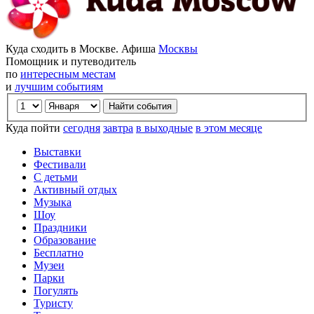
Куда сходить в Москве. Афиша
Москвы
Помощник и путеводитель
по
интересным местам
и
лучшим событиям
Куда пойти
сегодня
завтра
в выходные
в этом месяце
Выставки
Фестивали
С детьми
Активный отдых
Музыка
Шоу
Праздники
Образование
Бесплатно
Музеи
Парки
Погулять
Туристу