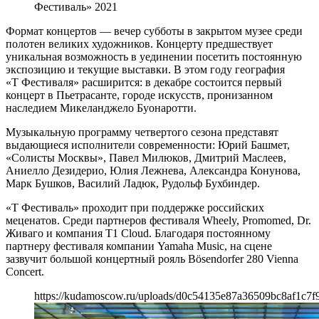
Фестиваль» 2021
Формат концертов — вечер субботы в закрытом музее среди
полотен великих художников. Концерту предшествует
уникальная возможность в уединении посетить постоянную
экспозицию и текущие выставки. В этом году география
«Т Фестиваля» расширится: в декабре состоится первый
концерт в Пьетрасанте, городе искусств, пронизанном
наследием Микеланджело Буонаротти.
Музыкальную программу четвертого сезона представят
выдающиеся исполнители современности: Юрий Башмет,
«Солисты Москвы», Павел Милюков, Дмитрий Маслеев,
Аниелло Дезидерио, Юлия Лежнева, Александра Конунова,
Марк Бушков, Василий Ладюк, Рудольф Бухбиндер.
«Т Фестиваль» проходит при поддержке российских
меценатов. Среди партнеров фестиваля Wheely, Promomed, Dr.
Живаго и компания Т1 Cloud. Благодаря постоянному
партнеру фестиваля компании Yamaha Music, на сцене
зазвучит большой концертный рояль Bösendorfer 280 Vienna
Concert.
https://kudamoscow.ru/uploads/d0c54135e87a36509bc8af1c7f