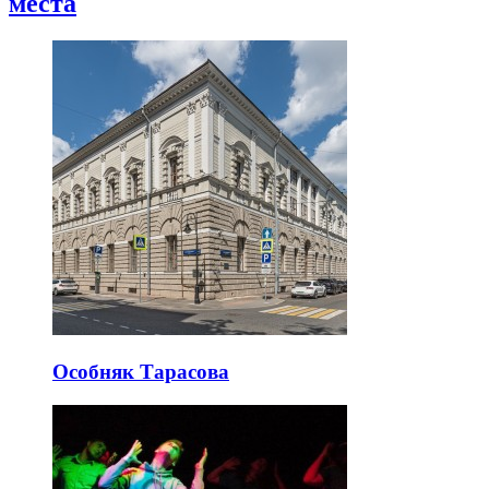
места
Особняк Тарасова