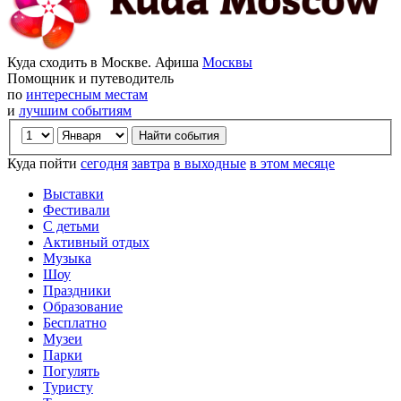
Куда сходить в Москве. Афиша
Москвы
Помощник и путеводитель
по
интересным местам
и
лучшим событиям
Куда пойти
сегодня
завтра
в выходные
в этом месяце
Выставки
Фестивали
С детьми
Активный отдых
Музыка
Шоу
Праздники
Образование
Бесплатно
Музеи
Парки
Погулять
Туристу