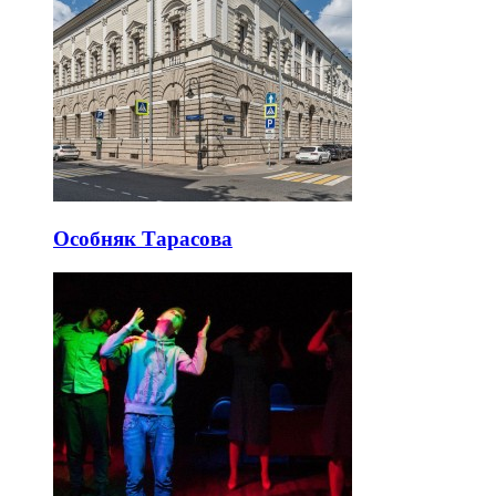
Особняк Тарасова