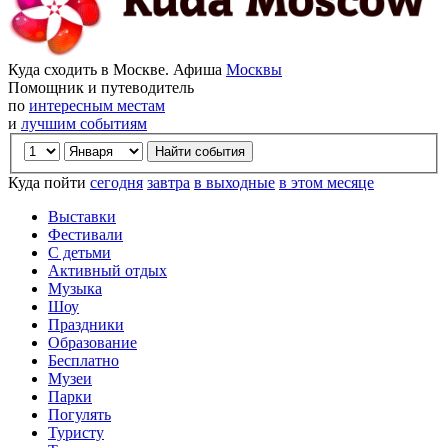
Куда сходить в Москве. Афиша
Москвы
Помощник и путеводитель
по
интересным местам
и
лучшим событиям
Куда пойти
сегодня
завтра
в выходные
в этом месяце
Выставки
Фестивали
С детьми
Активный отдых
Музыка
Шоу
Праздники
Образование
Бесплатно
Музеи
Парки
Погулять
Туристу