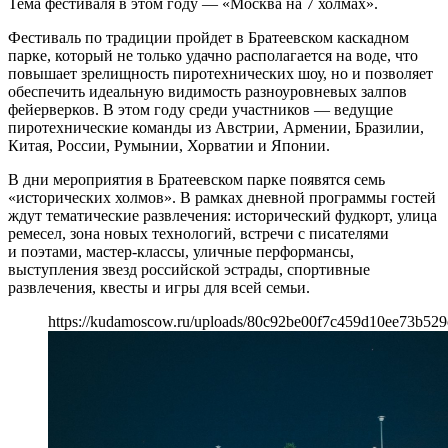
Тема фестиваля в этом году — «Москва на 7 холмах».
Фестиваль по традиции пройдет в Братеевском каскадном
парке, который не только удачно располагается на воде, что
повышает зрелищность пиротехнических шоу, но и позволяет
обеспечить идеальную видимость разноуровневых залпов
фейерверков. В этом году среди участников — ведущие
пиротехнические команды из Австрии, Армении, Бразилии,
Китая, России, Румынии, Хорватии и Японии.
В дни мероприятия в Братеевском парке появятся семь
«исторических холмов». В рамках дневной программы гостей
ждут тематические развлечения: исторический фудкорт, улица
ремесел, зона новых технологий, встречи с писателями
и поэтами, мастер-классы, уличные перформансы,
выступления звезд российской эстрады, спортивные
развлечения, квесты и игры для всей семьи.
https://kudamoscow.ru/uploads/80c92be00f7c459d10ee73b529