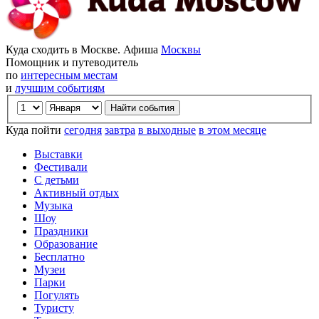
Куда сходить в Москве. Афиша
Москвы
Помощник и путеводитель
по
интересным местам
и
лучшим событиям
Куда пойти
сегодня
завтра
в выходные
в этом месяце
Выставки
Фестивали
С детьми
Активный отдых
Музыка
Шоу
Праздники
Образование
Бесплатно
Музеи
Парки
Погулять
Туристу