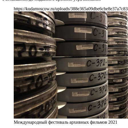
https://kudamoscow.ru/uploads/388e365a09dbe6cbe8e37a7c83
Международный фестиваль архивных фильмов 2021