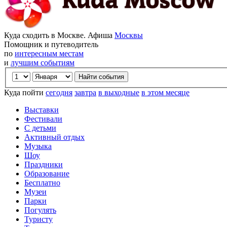
Куда сходить в Москве. Афиша
Москвы
Помощник и путеводитель
по
интересным местам
и
лучшим событиям
Куда пойти
сегодня
завтра
в выходные
в этом месяце
Выставки
Фестивали
С детьми
Активный отдых
Музыка
Шоу
Праздники
Образование
Бесплатно
Музеи
Парки
Погулять
Туристу