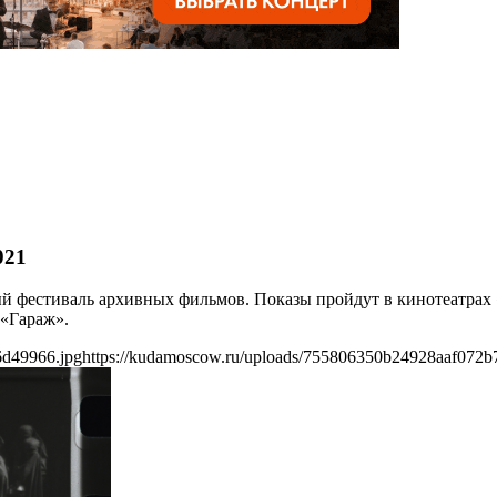
021
ный фестиваль архивных фильмов. Показы пройдут в кинотеатр
 «Гараж».
6d49966.jpg
https://kudamoscow.ru/uploads/755806350b24928aaf072b