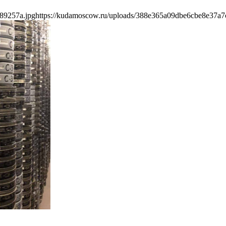
89257a.jpg
https://kudamoscow.ru/uploads/388e365a09dbe6cbe8e37a7