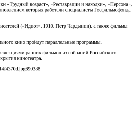
ки «Трудный возраст», «Реставрации и находки», «Персона»,
становлением которых работали специалисты Госфильмофонда
исателей («Идиот», 1910, Петр Чардынин), а также фильмы
льного кино пройдут параллельные программы.
оллекциями ранних фильмов из собраний Российского
крытия кинотеатра.
14f4370d.jpg
690
388