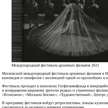
Международный фестиваль архивных фильмов 2021
Московский международный фестиваль архивных фильмов в Мос
киноведов и синефилов с коллекцией одной из крупнейших в м
Фестиваль проходил в кинозалах Госфильмофонда в микрорайо
и возвращения широкому зрителю редких и утраченных фильмов
«Иллюзион», «Москино Космос», «Художественный», Центре д
В программу фестиваля войдут ретроспективы, показы культо
считавшихся до недавнего времени утраченными.