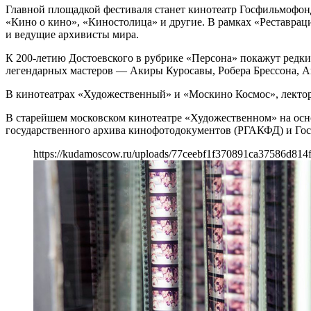
Главной площадкой фестиваля станет кинотеатр Госфильмофонд
«Кино о кино», «Киностолица» и другие. В рамках «Реставра
и ведущие архивисты мира.
К 200-летию Достоевского в рубрике «Персона» покажут редки
легендарных мастеров — Акиры Куросавы, Робера Брессона, 
В кинотеатрах «Художественный» и «Москино Космос», лектор
В старейшем московском кинотеатре «Художественном» на осн
государственного архива кинофотодокументов (РГАКФД) и Гос
https://kudamoscow.ru/uploads/77ceebf1f370891ca37586d814