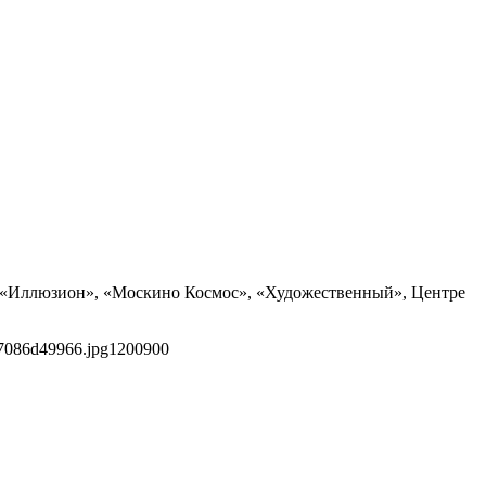
ах «Иллюзион», «Москино Космос», «Художественный», Центре
7086d49966.jpg
1200
900