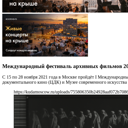
Международный фестиваль архивных фильмов 2
С 15 по 28 ноября 2021 года в Москве пройдёт I Международ
документального кино (ЦДК) и Музее современного искусства
https://kudamoscow.ru/uploads/755806350b24928aaf072b708