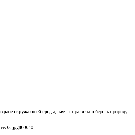
 охране окружающей среды, научат правильно беречь природу
eec6c.jpg
800
640