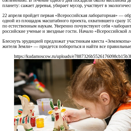
озеленению. В течение одного дня посадили около миллиона де
планету: сажает деревья, убирает мусор, участвует в экологич
22 апреля пройдет первая «Всероссийская лабораторная» — обр
одной из площадок масштабного проекта, охватившего сразу 10
по естественным наукам. Уверенно почувствуют себя «лаборан
российские ученые и звездные гости. Начало «Всероссийской ла
Блеснуть эрудицией предложат участникам квеста «Землекопы
жителя Земли» — придется побороться и найти все правильные
https://kudamoscow.ru/uploads/e7887326b5526176098cb15b3b