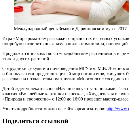
Международный день Земли в Дарвиновском музее 2017
Игра «Мир ароматов» расскажет о пряностях из разных уголков
попробуют отличить по запаху ваниль от ванилина, настоящий 
Продолжится знакомство со «съедобными» растениями в игре «В
этих и других растений.
Сотрудники факультета почвоведения МГУ им. М.В. Ломоносов
и бинокулярами предстанет целый мир организмов, живущих бу
разрешат на познавательном занятии «Многоногие соседи» в и
Детей ждет увлекательное «Научное шоу» с установками Тэсла
классах «Волшебные картинки из песка», «Хлудневская игрушк
«Природа и творчество» с 12:00 до 16:00 проведет мастер-клас
Узнать подробности можно на сайте организаторов:
http://www.
Поделиться ссылкой