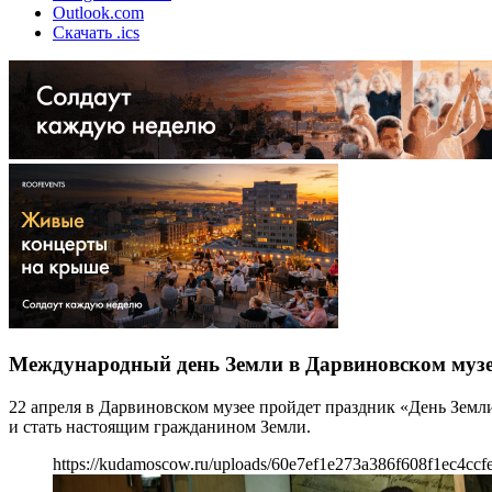
Outlook.com
Скачать .ics
Международный день Земли в Дарвиновском музе
22 апреля в Дарвиновском музее пройдет праздник «День Земл
и стать настоящим гражданином Земли.
https://kudamoscow.ru/uploads/60e7ef1e273a386f608f1ec4ccfe