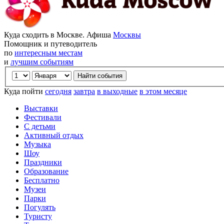
Куда сходить в Москве. Афиша
Москвы
Помощник и путеводитель
по
интересным местам
и
лучшим событиям
Куда пойти
сегодня
завтра
в выходные
в этом месяце
Выставки
Фестивали
С детьми
Активный отдых
Музыка
Шоу
Праздники
Образование
Бесплатно
Музеи
Парки
Погулять
Туристу