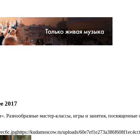
е 2017
и». Разнообразные мастер-классы, игры и занятия, посвященные
ec6c.jpg
https://kudamoscow.ru/uploads/60e7ef1e273a386f608f1ec4ccf