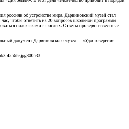
ия «Дня Земли». В этот день человечество приводит в порядок
ния россиян об устройстве мира. Дарвиновский музей стал
й час, чтобы ответить на 20 вопросов школьной программы
зоваться подсказками взрослых. Ответы проверят известные
альный документ Дарвиновского музея — «Удостоверение
b3bf256fe.jpg
800
533