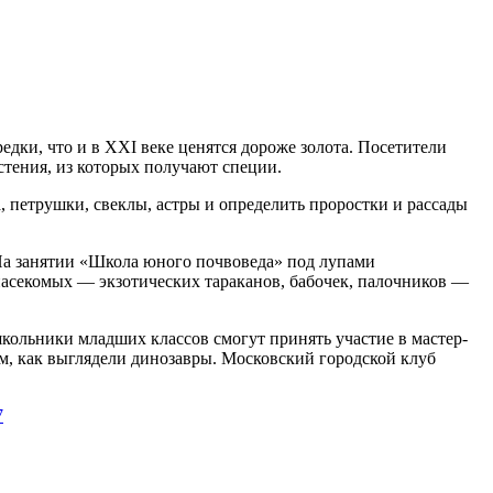
едки, что и в XXI веке ценятся дороже золота. Посетители
стения, из которых получают специи.
, петрушки, свеклы, астры и определить проростки и рассады
На занятии «Школа юного почвоведа» под лупами
насекомых — экзотических тараканов, бабочек, палочников —
кольники младших классов смогут принять участие в мастер-
м, как выглядели динозавры. Московский городской клуб
7