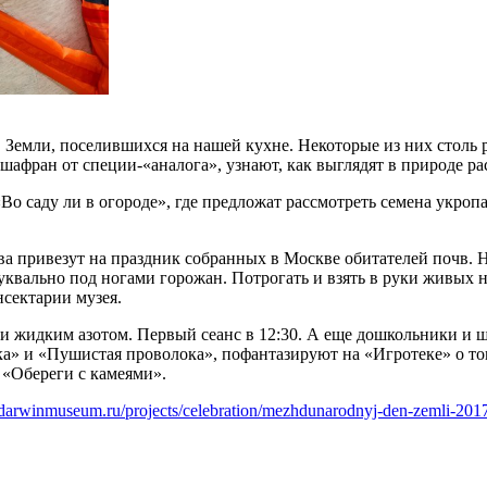
 Земли, поселившихся на нашей кухне. Некоторые из них столь р
шафран от специи-«аналога», узнают, как выглядят в природе ра
о саду ли в огороде», где предложат рассмотреть семена укропа
а привезут на праздник собранных в Москве обитателей почв. 
квально под ногами горожан. Потрогать и взять в руки живых 
нсектарии музея.
 и жидким азотом. Первый сеанс в 12:30. А еще дошкольники и ш
а» и «Пушистая проволока», пофантазируют на «Игротеке» о то
с «Обереги с камеями».
darwinmuseum.ru/projects/celebration/mezhdunarodnyj-den-zemli-201