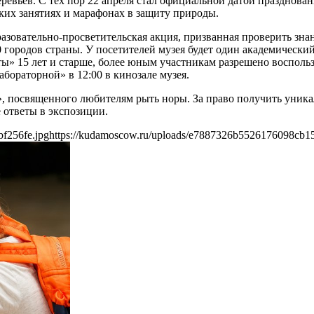
ревьев. С тех пор 22 апреля стал официальной датой празднован
еских занятиях и марафонах в защиту природы.
азовательно-просветительская акция, призванная проверить зна
 городов страны. У посетителей музея будет один академически
ты» 15 лет и старше, более юным участникам разрешено восполь
бораторной» в 12:00 в кинозале музея.
», посвященного любителям рыть норы. За право получить уник
 ответы в экспозиции.
f256fe.jpg
https://kudamoscow.ru/uploads/e7887326b5526176098cb15