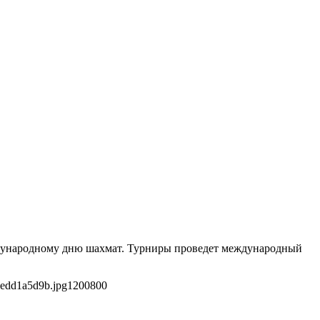
еждународному дню шахмат. Турниры проведет международный
7edd1a5d9b.jpg
1200
800