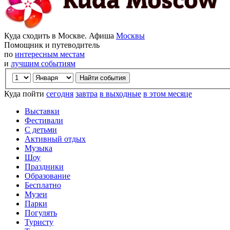
Куда сходить в Москве. Афиша
Москвы
Помощник и путеводитель
по
интересным местам
и
лучшим событиям
Куда пойти
сегодня
завтра
в выходные
в этом месяце
Выставки
Фестивали
С детьми
Активный отдых
Музыка
Шоу
Праздники
Образование
Бесплатно
Музеи
Парки
Погулять
Туристу