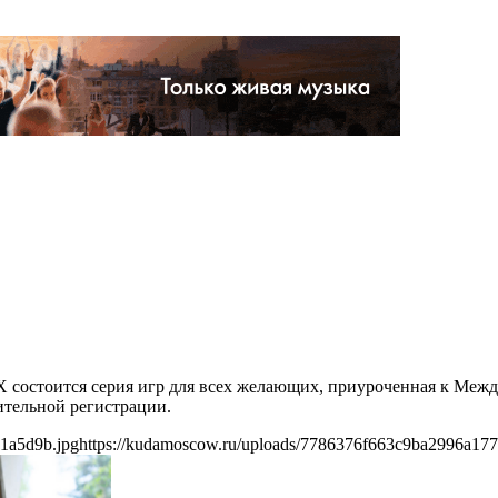
ДНХ состоится серия игр для всех желающих, приуроченная к М
ительной регистрации.
1a5d9b.jpg
https://kudamoscow.ru/uploads/7786376f663c9ba2996a17