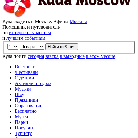
Куда сходить в Москве. Афиша
Москвы
Помощник и путеводитель
по
интересным местам
и
лучшим событиям
Куда пойти
сегодня
завтра
в выходные
в этом месяце
Выставки
Фестивали
С детьми
Активный отдых
Музыка
Шоу
Праздники
Образование
Бесплатно
Музеи
Парки
Погулять
Туристу