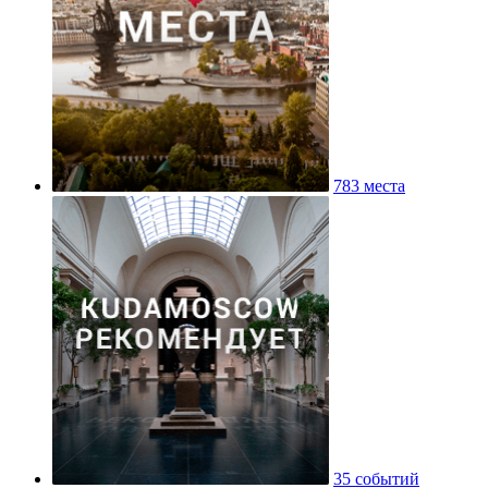
783 места
35 событий