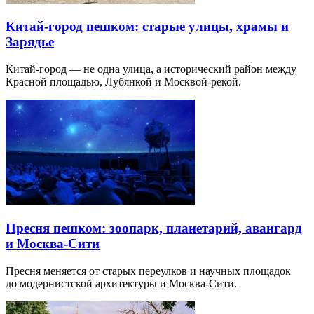
Китай-город пешком: старые улицы, храмы и
Зарядье
Китай-город — не одна улица, а исторический район между
Красной площадью, Лубянкой и Москвой-рекой.
Пресня пешком: зоопарк, планетарий, авангард
и Москва-Сити
Пресня меняется от старых переулков и научных площадок
до модернистской архитектуры и Москва-Сити.