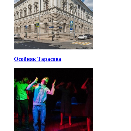
Особняк Тарасова