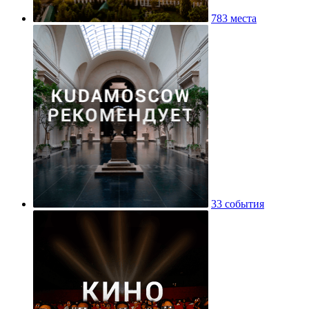
783 места
33 события