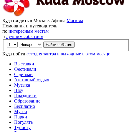
Куда сходить в Москве. Афиша
Москвы
Помощник и путеводитель
по
интересным местам
и
лучшим событиям
Куда пойти
сегодня
завтра
в выходные
в этом месяце
Выставки
Фестивали
С детьми
Активный отдых
Музыка
Шоу
Праздники
Образование
Бесплатно
Музеи
Парки
Погулять
Туристу