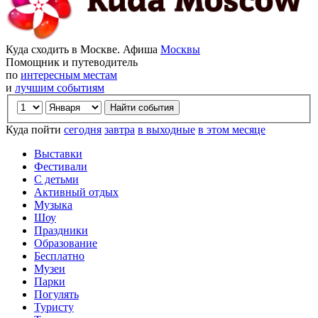
Куда сходить в Москве. Афиша
Москвы
Помощник и путеводитель
по
интересным местам
и
лучшим событиям
Куда пойти
сегодня
завтра
в выходные
в этом месяце
Выставки
Фестивали
С детьми
Активный отдых
Музыка
Шоу
Праздники
Образование
Бесплатно
Музеи
Парки
Погулять
Туристу