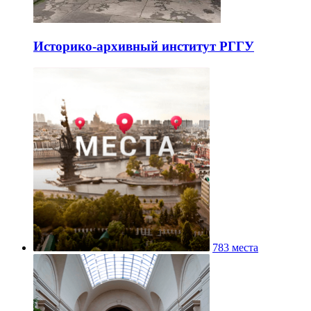
Историко-архивный институт РГГУ
783 места