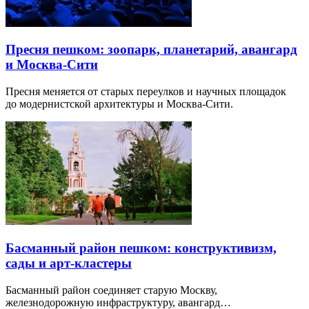
Пресня пешком: зоопарк, планетарий, авангард
и Москва-Сити
Пресня меняется от старых переулков и научных площадок
до модернистской архитектуры и Москва-Сити.
Басманный район пешком: конструктивизм,
сады и арт-кластеры
Басманный район соединяет старую Москву,
железнодорожную инфраструктуру, авангард…