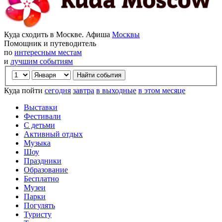
Куда сходить в Москве. Афиша
Москвы
Помощник и путеводитель
по
интересным местам
и
лучшим событиям
Куда пойти
сегодня
завтра
в выходные
в этом месяце
Выставки
Фестивали
С детьми
Активный отдых
Музыка
Шоу
Праздники
Образование
Бесплатно
Музеи
Парки
Погулять
Туристу