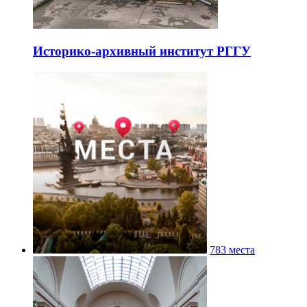
Историко-архивный институт РГГУ
783 места