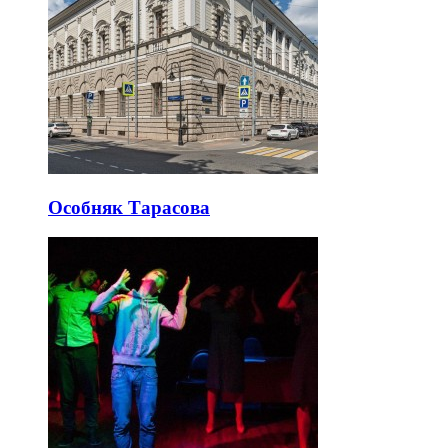
Особняк Тарасова