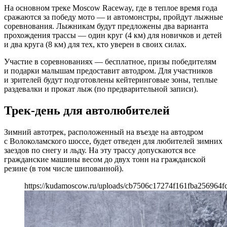
На основном треке Moscow Raceway, где в теплое время года
сражаются за победу мото — и автомонстры, пройдут лыжные
соревнования. Лыжникам будут предложены два варианта
прохождения трассы — один круг (4 км) для новичков и детей
и два круга (8 км) для тех, кто уверен в своих силах.
Участие в соревнованиях — бесплатное, призы победителям
и подарки малышам предоставит автодром. Для участников
и зрителей будут подготовлены кейтеринговые зоны, теплые
раздевалки и прокат лыж (по предварительной записи).
Трек-день для автолюбителей
Зимний автотрек, расположенный на въезде на автодром
с Волоколамского шоссе, будет отведен для любителей зимних
заездов по снегу и льду. На эту трассу допускаются все
гражданские машины весом до двух тонн на гражданской
резине (в том числе шипованной).
https://kudamoscow.ru/uploads/cb7506c17274f161fba256964f