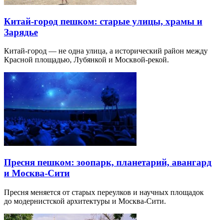
Китай-город пешком: старые улицы, храмы и
Зарядье
Китай-город — не одна улица, а исторический район между
Красной площадью, Лубянкой и Москвой-рекой.
Пресня пешком: зоопарк, планетарий, авангард
и Москва-Сити
Пресня меняется от старых переулков и научных площадок
до модернистской архитектуры и Москва-Сити.