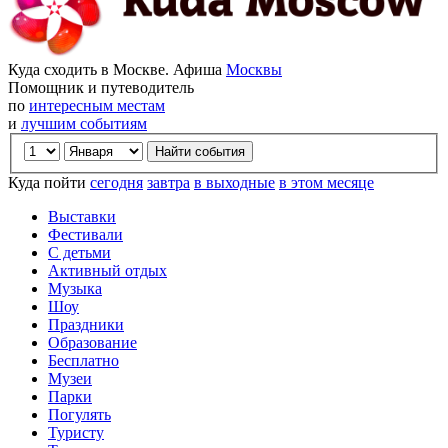
Куда сходить в Москве. Афиша
Москвы
Помощник и путеводитель
по
интересным местам
и
лучшим событиям
Куда пойти
сегодня
завтра
в выходные
в этом месяце
Выставки
Фестивали
С детьми
Активный отдых
Музыка
Шоу
Праздники
Образование
Бесплатно
Музеи
Парки
Погулять
Туристу