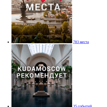
783 места
35 событий